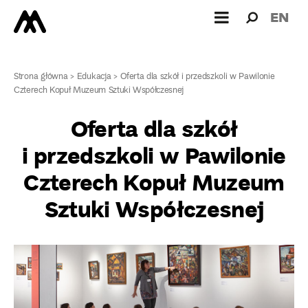
Wyszukiw
Wyszuk
EN
dla:
Strona główna
>
Edukacja
>
Oferta dla szkół i przedszkoli w Pawilonie
Czterech Kopuł Muzeum Sztuki Współczesnej
Oferta dla szkół
i przedszkoli w Pawilonie
Czterech Kopuł Muzeum
Sztuki Współczesnej