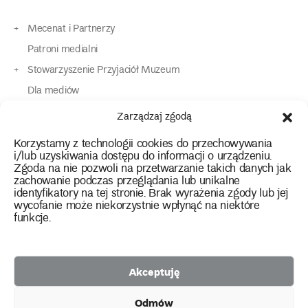
Mecenat i Partnerzy
Patroni medialni
Stowarzyszenie Przyjaciół Muzeum
Dla mediów
Dla osób o specjalnych potrzebach
Zarządzaj zgodą
Komunikaty
Korzystamy z technologii cookies do przechowywania
Kontakt
i/lub uzyskiwania dostępu do informacji o urządzeniu.
Zgoda na nie pozwoli na przetwarzanie takich danych jak
zachowanie podczas przeglądania lub unikalne
instagram
twitter
facebook
youtube
tiktok
identyfikatory na tej stronie. Brak wyrażenia zgody lub jej
wycofanie może niekorzystnie wpłynąć na niektóre
funkcje.
Polityka prywatności
Deklaracja dostępności
Akceptuję
2026 Copyright by Muzeum Narodowe we Wrocławiu
Odmów
Facebook
facebook
facebook
Facebook
facebook