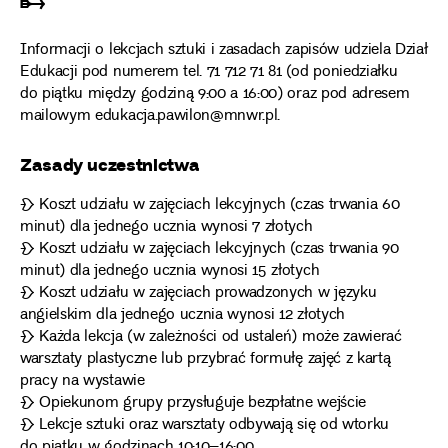
➸
Informacji o lekcjach sztuki i zasadach zapisów udziela Dział
Edukacji pod numerem tel. 71 712 71 81 (od poniedziałku
do piątku między godziną 9:00 a 16:00) oraz pod adresem
mailowym edukacja.pawilon@mnwr.pl.
Zasady uczestnictwa
❧ Koszt udziału w zajęciach lekcyjnych (czas trwania 60
minut) dla jednego ucznia wynosi 7 złotych
❧ Koszt udziału w zajęciach lekcyjnych (czas trwania 90
minut) dla jednego ucznia wynosi 15 złotych
❧ Koszt udziału w zajęciach prowadzonych w języku
angielskim dla jednego ucznia wynosi 12 złotych
❧ Każda lekcja (w zależności od ustaleń) może zawierać
warsztaty plastyczne lub przybrać formułę zajęć z kartą
pracy na wystawie
❧ Opiekunom grupy przysługuje bezpłatne wejście
❧ Lekcje sztuki oraz warsztaty odbywają się od wtorku
do piątku w godzinach 10:10–16:00