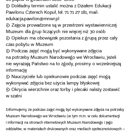
❧ Dokładny termin ustalić można z Działem Edukacji
Pawilonu Czterech Kopuł, tel. 71 71 27 181, mail:
edukacja.pawilon@mnwr.pl
❧ Zajęcia prowadzone są w przestrzeni wystawienniczej
Muzeum dla grup liczących nie więcej niż 30 osób
❧ Opiekun ma obowiązek pozostania z grupą przez cały
czas pobytu w Muzeum
❧ Podczas zajęć mogą być wykonywane zdjęcia
na potrzeby Muzeum Narodowego we Wrocławiu, jeżeli
nie wyrażają Państwo na to zgody, prosimy o wcześniejszą
informację
❧ Nauczyciele lub opiekunowie podczas zajęć mogą
wykonywać zdjęcia bez użycia lampy błyskowej
❧ Okrycia wierzchnie oraz torby i plecaki należy zostawić
w szatni
Informujemy, że podczas zajęć mogą być wykonywane zdjęcia na potrzeby
Muzeum Narodowego we Wrocławiu (w tym m.in. w celu dokumentacji
i informacji na stronach internetowych Muzeum Narodowego i jego
oddziałów, w materiałach drukowanych oraz mediach społecznościowych –