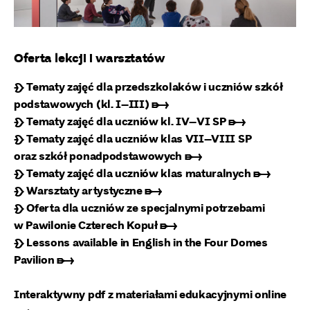
Oferta lekcji i warsztatów
❧ Tematy zajęć dla przedszkolaków i uczniów szkół
podstawowych (kl. I–III) ➸
❧ Tematy zajęć dla uczniów kl. IV–VI SP ➸
❧ Tematy zajęć dla uczniów klas VII–VIII SP
oraz szkół ponadpodstawowych ➸
❧ Tematy zajęć dla uczniów klas maturalnych ➸
❧ Warsztaty artystyczne ➸
❧ Oferta dla uczniów ze specjalnymi potrzebami
w Pawilonie Czterech Kopuł ➸
❧ Lessons available in English in the Four Domes
Pavilion ➸
Interaktywny pdf z materiałami edukacyjnymi online