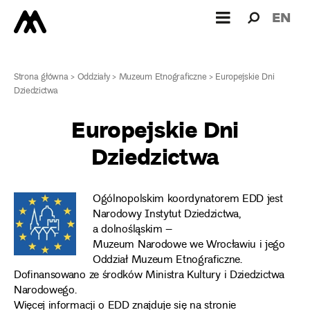
Wyszukiw
Wyszuk
EN
dla:
Strona główna
>
Oddziały
>
Muzeum Etnograficzne
>
Europejskie Dni
Dziedzictwa
Europejskie Dni
Dziedzictwa
Ogólnopolskim koordynatorem EDD jest
Narodowy Instytut Dziedzictwa,
a dolnośląskim –
Muzeum Narodowe we Wrocławiu i jego
Oddział Muzeum Etnograficzne.
Dofinansowano ze środków Ministra Kultury i Dziedzictwa
Narodowego.
Więcej informacji o EDD znajduje się na stronie