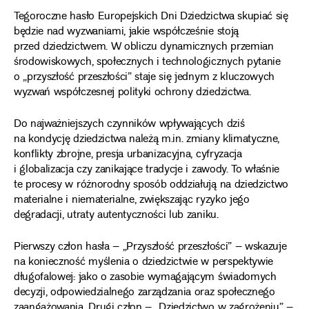
Tegoroczne hasło Europejskich Dni Dziedzictwa skupiać się
będzie nad wyzwaniami, jakie współcześnie stoją
przed dziedzictwem. W obliczu dynamicznych przemian
środowiskowych, społecznych i technologicznych pytanie
o „przyszłość przeszłości” staje się jednym z kluczowych
wyzwań współczesnej polityki ochrony dziedzictwa.
Do najważniejszych czynników wpływających dziś
na kondycję dziedzictwa należą m.in. zmiany klimatyczne,
konflikty zbrojne, presja urbanizacyjna, cyfryzacja
i globalizacja czy zanikające tradycje i zawody. To właśnie
te procesy w różnorodny sposób oddziałują na dziedzictwo
materialne i niematerialne, zwiększając ryzyko jego
degradacji, utraty autentyczności lub zaniku.
Pierwszy człon hasła – „Przyszłość przeszłości” – wskazuje
na konieczność myślenia o dziedzictwie w perspektywie
długofalowej: jako o zasobie wymagającym świadomych
decyzji, odpowiedzialnego zarządzania oraz społecznego
zaangażowania. Drugi człon – „Dziedzictwo w zagrożeniu” –