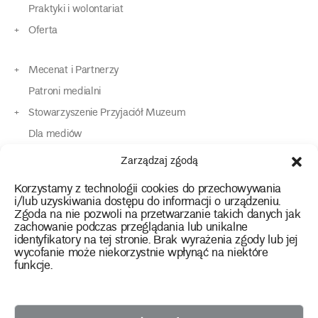
Praktyki i wolontariat
Oferta
Mecenat i Partnerzy
Patroni medialni
Stowarzyszenie Przyjaciół Muzeum
Dla mediów
Dla osób o specjalnych potrzebach
Zarządzaj zgodą
Komunikaty
Korzystamy z technologii cookies do przechowywania
Kontakt
i/lub uzyskiwania dostępu do informacji o urządzeniu.
Zgoda na nie pozwoli na przetwarzanie takich danych jak
zachowanie podczas przeglądania lub unikalne
instagram
twitter
facebook
youtube
tiktok
identyfikatory na tej stronie. Brak wyrażenia zgody lub jej
wycofanie może niekorzystnie wpłynąć na niektóre
funkcje.
Polityka prywatności
Deklaracja dostępności