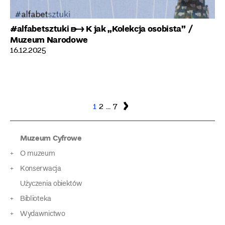
#alfabetsztuki ➸ K jak „Kolekcja osobista”
/
Muzeum Narodowe
16.12.2025
Nawigacja
Strona
Strona
Strona
Następna
1
2
…
7
strona
po
Muzeum Cyfrowe
wpisach
O muzeum
Konserwacja
Użyczenia obiektów
Biblioteka
Wydawnictwo