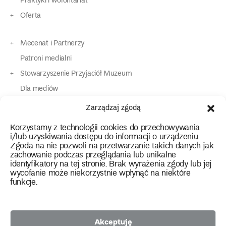
Praktyki i wolontariat
Oferta
Mecenat i Partnerzy
Patroni medialni
Stowarzyszenie Przyjaciół Muzeum
Dla mediów
Dla osób o specjalnych potrzebach
Zarządzaj zgodą
Komunikaty
Korzystamy z technologii cookies do przechowywania
Kontakt
i/lub uzyskiwania dostępu do informacji o urządzeniu.
Zgoda na nie pozwoli na przetwarzanie takich danych jak
zachowanie podczas przeglądania lub unikalne
instagram
twitter
facebook
youtube
tiktok
identyfikatory na tej stronie. Brak wyrażenia zgody lub jej
wycofanie może niekorzystnie wpłynąć na niektóre
funkcje.
Polityka prywatności
Deklaracja dostępności
Akceptuję