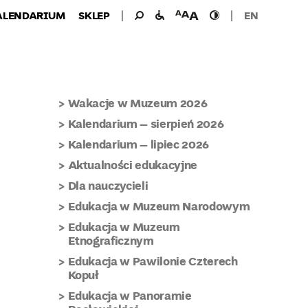
Wyszukiwanie
Wyszukaj
udogodnienia
wielkość
wysoki
ALENDARIUM
SKLEP
EN
dla:
dla
czcionki
kontrast
niepełnosprawnych
Wakacje w Muzeum 2026
Kalendarium – sierpień 2026
Kalendarium – lipiec 2026
Aktualności edukacyjne
Dla nauczycieli
Edukacja w Muzeum Narodowym
Edukacja w Muzeum
Etnograficznym
Edukacja w Pawilonie Czterech
Kopuł
Edukacja w Panoramie