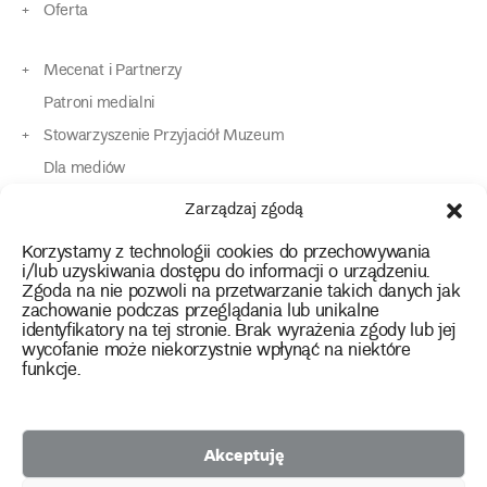
Oferta
Mecenat i Partnerzy
Patroni medialni
Stowarzyszenie Przyjaciół Muzeum
Dla mediów
Dla osób o specjalnych potrzebach
Zarządzaj zgodą
Komunikaty
Korzystamy z technologii cookies do przechowywania
Kontakt
i/lub uzyskiwania dostępu do informacji o urządzeniu.
Zgoda na nie pozwoli na przetwarzanie takich danych jak
zachowanie podczas przeglądania lub unikalne
instagram
twitter
facebook
youtube
tiktok
identyfikatory na tej stronie. Brak wyrażenia zgody lub jej
wycofanie może niekorzystnie wpłynąć na niektóre
funkcje.
Polityka prywatności
Deklaracja dostępności
Akceptuję
2026 Copyright by Muzeum Narodowe we Wrocławiu