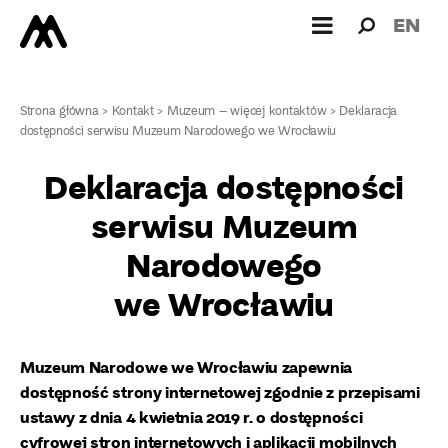
Wyszukiw
Wyszuk
EN
dla:
Strona główna
>
Kontakt
>
Muzeum – więcej kontaktów
>
Deklaracja
dostępności serwisu Muzeum Narodowego we Wrocławiu
Deklaracja dostępności
serwisu Muzeum
Narodowego
we Wrocławiu
Muzeum Narodowe we Wrocławiu zapewnia
dostępność strony internetowej zgodnie z przepisami
ustawy z dnia 4 kwietnia 2019 r. o dostępności
cyfrowej stron internetowych i aplikacji mobilnych