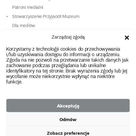
Patroni medialni
Stowarzyszenie Przyjaciół Muzeum
Dla mediów
Dla osób o specjalnych potrzebach
Zarządzaj zgodą
Komunikaty
Korzystamy z technologii cookies do przechowywania
Kontakt
i/lub uzyskiwania dostępu do informacji o urządzeniu.
Zgoda na nie pozwoli na przetwarzanie takich danych jak
zachowanie podczas przeglądania lub unikalne
instagram
twitter
facebook
youtube
tiktok
identyfikatory na tej stronie. Brak wyrażenia zgody lub jej
wycofanie może niekorzystnie wpłynąć na niektóre
funkcje.
Polityka prywatności
Deklaracja dostępności
Akceptuję
2026 Copyright by Muzeum Narodowe we Wrocławiu
Odmów
Facebook
facebook
facebook
Facebook
facebook
Muzeum
Pawilonu
Muzeum
Panoramy
Stowarzyszenie
Projekty
Narodowego
Czterech
Etnograficznego
Racławickiej
Przyjaciół
Zobacz preferencje
unijne