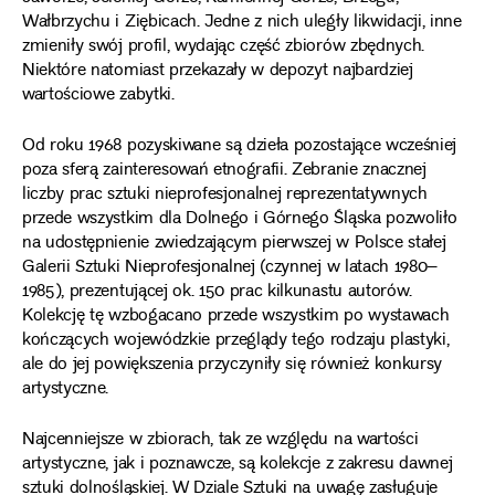
Wałbrzychu i Ziębicach. Jedne z nich uległy likwidacji, inne
zmieniły swój profil, wydając część zbiorów zbędnych.
Niektóre natomiast przekazały w depozyt najbardziej
wartościowe zabytki.
Od roku 1968 pozyskiwane są dzieła pozostające wcześniej
poza sferą zainteresowań etnografii. Zebranie znacznej
liczby prac sztuki nieprofesjonalnej reprezentatywnych
przede wszystkim dla Dolnego i Górnego Śląska pozwoliło
na udostępnienie zwiedzającym pierwszej w Polsce stałej
Galerii Sztuki Nieprofesjonalnej (czynnej w latach 1980–
1985), prezentującej ok. 150 prac kilkunastu autorów.
Kolekcję tę wzbogacano przede wszystkim po wystawach
kończących wojewódzkie przeglądy tego rodzaju plastyki,
ale do jej powiększenia przyczyniły się również konkursy
artystyczne.
Najcenniejsze w zbiorach, tak ze względu na wartości
artystyczne, jak i poznawcze, są kolekcje z zakresu dawnej
sztuki dolnośląskiej. W Dziale Sztuki na uwagę zasługuje