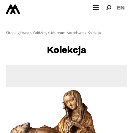
Wyszukiw
Wyszuk
EN
dla:
Strona główna
>
Oddziały
>
Muzeum Narodowe
>
Kolekcja
Kolekcja