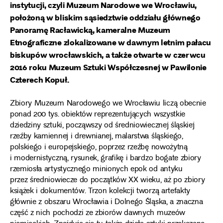
instytucji, czyli Muzeum Narodowe we Wrocławiu,
położoną w bliskim sąsiedztwie oddziału głównego
Panoramę Racławicką, kameralne Muzeum
Etnograficzne zlokalizowane w dawnym letnim pałacu
biskupów wrocławskich, a także otwarte w czerwcu
2016 roku Muzeum Sztuki Współczesnej w Pawilonie
Czterech Kopuł.
Zbiory Muzeum Narodowego we Wrocławiu liczą obecnie
ponad 200 tys. obiektów reprezentujących wszystkie
dziedziny sztuki, począwszy od średniowiecznej śląskiej
rzeźby kamiennej i drewnianej, malarstwa śląskiego,
polskiego i europejskiego, poprzez rzeźbę nowożytną
i modernistyczną, rysunek, grafikę i bardzo bogate zbiory
rzemiosła artystycznego minionych epok od antyku
przez średniowiecze do początków XX wieku, aż po zbiory
książek i dokumentów. Trzon kolekcji tworzą artefakty
głównie z obszaru Wrocławia i Dolnego Śląska, a znaczna
część z nich pochodzi ze zbiorów dawnych muzeów