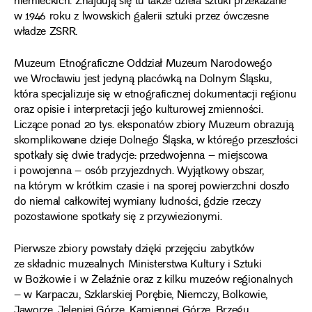
niemieckich. Znajdują się tu także dzieła sztuki przekazane
w 1946 roku z lwowskich galerii sztuki przez ówczesne
władze ZSRR.
Muzeum Etnograficzne Oddział Muzeum Narodowego
we Wrocławiu jest jedyną placówką na Dolnym Śląsku,
która specjalizuje się w etnograficznej dokumentacji regionu
oraz opisie i interpretacji jego kulturowej zmienności.
Liczące ponad 20 tys. eksponatów zbiory Muzeum obrazują
skomplikowane dzieje Dolnego Śląska, w którego przeszłości
spotkały się dwie tradycje: przedwojenna – miejscowa
i powojenna – osób przyjezdnych. Wyjątkowy obszar,
na którym w krótkim czasie i na sporej powierzchni doszło
do niemal całkowitej wymiany ludności, gdzie rzeczy
pozostawione spotkały się z przywiezionymi.
Pierwsze zbiory powstały dzięki przejęciu zabytków
ze składnic muzealnych Ministerstwa Kultury i Sztuki
w Bożkowie i w Żelaźnie oraz z kilku muzeów regionalnych
– w Karpaczu, Szklarskiej Porębie, Niemczy, Bolkowie,
Jaworze, Jeleniej Górze, Kamiennej Górze, Brzegu,