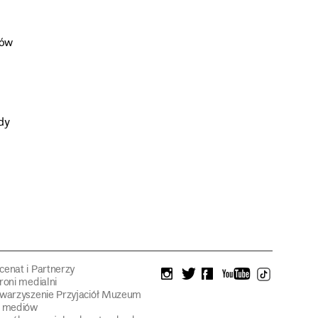
rów
dy
enat i Partnerzy
instagram
twitter
facebook
youtube
tiktok
roni medialni
warzyszenie Przyjaciół Muzeum
a mediów