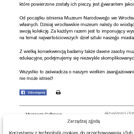
które powierzone zostały ich pieczy, jest gwarantem jako
Od początku istnienia Muzeum Narodowego we Wrocławi
własnych. Dzisiaj wrocławskie muzeum należy do wiodący
swoją kolekcję. Za każdym razem jest to imponujący wys
na temat najwartościowszych dzieł sztuki naszego miasta,
Z wielką konsekwencją badamy także dawne zasoby mu
edukacyjne, podejmujemy się niezwykle skomplikowanych 
Wszystko to zaświadcza o naszym wielkim zaangażowani
nie może istnieć!
print
Udostępnij
Aktualności i fo
Muzeum Cyfrowe
Fotorelacje edu
O muzeum
Zarządzaj zgodą
Intrygujące!
Konserwacja
Muzealne roz
Użyczenia obiektów
Korzystamy z technologii cookies do przechowywania i/lub