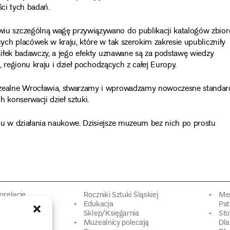
ści tych badań.
u szczególną wagę przywiązywano do publikacji katalogów zbio
ch placówek w kraju, które w tak szerokim zakresie upubliczniły
iłek badawczy, a jego efekty uznawane są za podstawę wiedzy
 regionu kraju i dzieł pochodzących z całej Europy.
zealne Wrocławia, stwarzamy i wprowadzamy nowoczesne standar
konserwacji dzieł sztuki.
u w działania naukowe. Dzisiejsze muzeum bez nich po prostu
torelacje
Roczniki Sztuki Śląskiej
Mec
kacyjne
Edukacja
Pat
Sklep/Księgarnia
Sto
mowy
Muzealnicy polecają
Dl