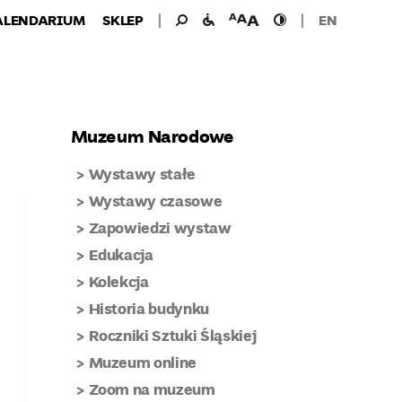
Wyszukiwanie
Wyszukaj
udogodnienia
wielkość
wysoki
ALENDARIUM
SKLEP
EN
dla:
dla
czcionki
kontrast
niepełnosprawnych
Muzeum Narodowe
Wystawy stałe
Wystawy czasowe
Zapowiedzi wystaw
Edukacja
Kolekcja
Historia budynku
Roczniki Sztuki Śląskiej
Muzeum online
Zoom na muzeum