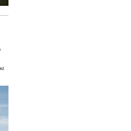
a
ież