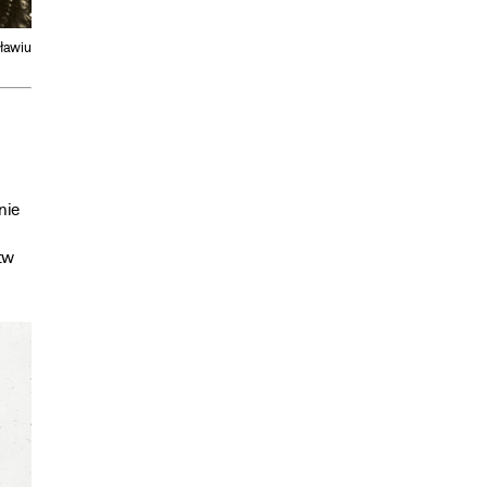
ławiu
nie
tw