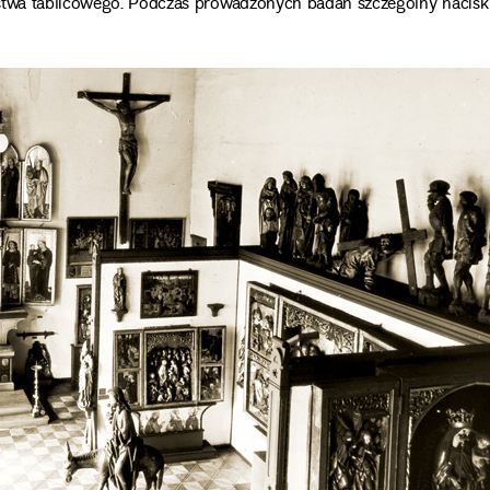
rstwa tablicowego. Podczas prowadzonych badań szczególny nacisk