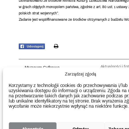
Dofinansowano ze środków Ministra Kultury, Dziedzictwa Narodowego 
w grach objętych monopolem państwa, zgodnie z art. 80 ust. 1 ustawy
polskich strat wojennych”.
Zadanie jest współfinansowane ze środków otrzymanych z budżetu Wo
print
Udostępnij
Aktualności i fo
Muzeum Cyfrowe
Fotorelacje edu
O muzeum
Zarządzaj zgodą
Intrygujące!
Konserwacja
Muzealne roz
Użyczenia obiektów
Korzystamy z technologii cookies do przechowywania i/lub
Kolekcja
Biblioteka
uzyskiwania dostępu do informacji o urządzeniu. Zgoda na 
Europejskie Dni
Wydawnictwo
na przetwarzanie takich danych jak zachowanie podczas pr
Programy badań
Multimedia
lub unikalne identyfikatory na tej stronie. Brak wyrażenia zg
wycofanie może niekorzystnie wpłynąć na niektóre funkcje.
2026 Copyright by Muzeum Narodowe we Wrocławiu
Akceptuję
Odmów
Zobacz pr