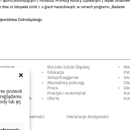
i Sportu pochodzących z Funduszu Promocji Kultury, uzyskanych z dopłat ustanowi
 z dnia 19 listopada 2009 r. o grach hazardowych, w ramach programu „Badanie
jewództwa Dolnośląskiego.
torelacje
Roczniki Sztuki Śląskiej
Mec
kacyjne
Edukacja
Pat
Sklep/Księgarnia
Sto
mowy
Muzealnicy polecają
Dl
Praca
Dla
nie pozwoli
 Dziedzictwa
Praktyki i wolontariat
Ko
zeglądania
 strat wojennych
Oferta
Kon
ody lub jej
Polityka prywatności
Deklaracja dostępności
eferencje