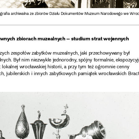
ografia archiwalna ze zbiorów Działu Dokumentów Muzeum Narodowego we Wroc
awnych zbiorach muzealnych – studium strat wojennych
szych zespołów zabytków muzealnych, jaki przechowywany był
ych. Był nim niezwykle jednorodny, spójny formalnie, ekspozycyj
okalnej wrocławskiej historii, a przy tym też ogromnie cenny
, jubilerskich i innych zabytkowych pamiątek wrocławskich Brac