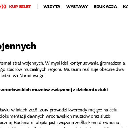
KUP BILET
WIZYTA
WYSTAWY
EDUKACJA
K
ojennych
mat strat wojennych. W myśl idei kontynuowania gromadzenia,
go zbiorów muzealnych regionu Muzeum realizuje obecnie dwa
Dziedzictwa Narodowego.
 wrocławskich muzeów związanej z dziełami sztuki
iu w latach 2018–2019 prowadzi kwerendy mające na celu
j dokumentacji dawnych wrocławskich muzeów oraz służb
ecznej. Badaniami objęta jest związana ze Śląskiem drewniana