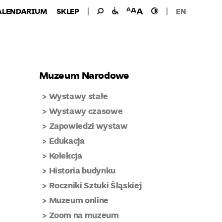
Wyszukiwanie
Wyszukaj
udogodnienia
wielkość
wysoki
ALENDARIUM
SKLEP
EN
dla:
dla
czcionki
kontrast
niepełnosprawnych
Muzeum Narodowe
Wystawy stałe
Wystawy czasowe
Zapowiedzi wystaw
Edukacja
Kolekcja
Historia budynku
Roczniki Sztuki Śląskiej
Muzeum online
Zoom na muzeum