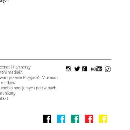
onych
enat i Partnerzy
instagram
twitter
facebook
youtube
tiktok
roni medialni
warzyszenie Przyjaciół Muzeum
a mediów
 osób o specjalnych potrzebach
munikaty
takt
Facebook
facebook
facebook
Facebook
facebook
Muzeum
Pawilonu
Muzeum
Panoramy
Stowarzyszeni
Narodowego
Czterech
Etnograficznego
Racławickiej
Przyjaciół