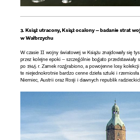
3. Książ utracony, Książ ocalony – badanie strat 
w Wałbrzychu
W czasie II wojny światowej w Książu znajdowały się tys
przez kolejne epoki – szczególnie bogato przedstawiały się
po 1945 r. Zamek rozgrabiono, a powojenne losy kolekcj
te niejednokrotnie bardzo cenne dzieła sztuki i rzemiosła
Niemiec, Austrii oraz Rosji i dawnych republik radziecki