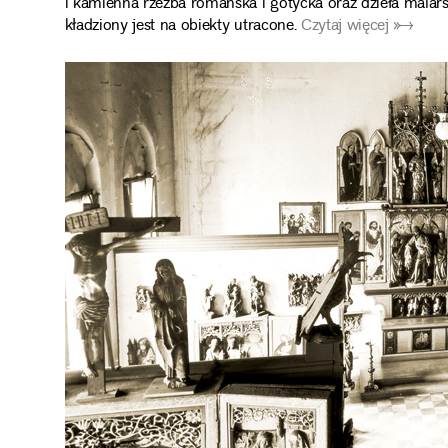
i kamienna rzeźba romańska i gotycka oraz dzieła mala
kładziony jest na obiekty utracone.
Czytaj więcej ➼