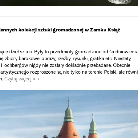
wojennych kolekcji sztuki gromadzonej w Zamku Książ
iące dzieł sztuki. Były to przedmioty gromadzone od średniowiecz
 zbiory barokowe: obrazy, rzeźby, rysunki, grafika etc. Niestety,
i Hochbergów nigdy nie zostały dokładnie przebadane. Obecnie
 artystycznego rozproszone są nie tylko na terenie Polski, ale równ
ch.
Czytaj więcej ➼