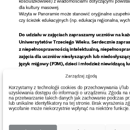
kościuszkowskie) z wiadomościami dotyczącymi powsta
dla kultury masowej.
Wizyta w Panoramie może stanowić oryginalne uzupełnienie 
czy ścieżek edukacyjnych (np. edukacja regionalna, wych
Do udziału w zajęciach zapraszamy uczniów na każ
Uniwersytetów Trzeciego Wieku. Serdecznie zapras
z niepełnosprawnością intelektualną, niepełnospr
zajęcia dla uczniów niesłyszących lub niedosłyszą
język migowy (PJM), dzieci i młodzież niewidzącą 
Zarządzaj zgodą
atrakcyjna cena – 
Zachętą do skorzystania z oferty jest
Uwaga: grupa może liczyć minimum 10 osób, a maksymal
Korzystamy z technologii cookies do przechowywania i/lub
uzyskiwania dostępu do informacji o urządzeniu. Zgoda na 
na przetwarzanie takich danych jak zachowanie podczas pr
lub unikalne identyfikatory na tej stronie. Brak wyrażenia zg
wycofanie może niekorzystnie wpłynąć na niektóre funkcje.
print
Udostępnij