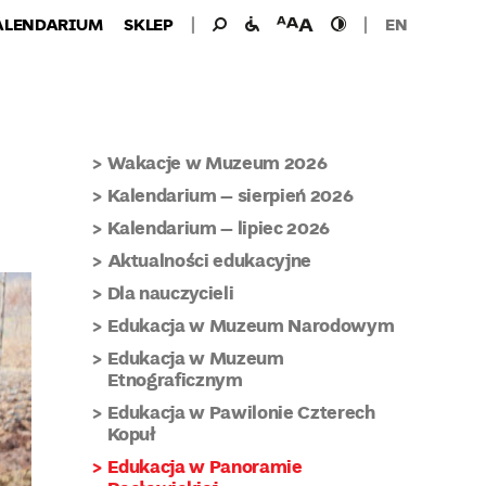
Wyszukiwanie
Wyszukaj
udogodnienia
wielkość
wysoki
ALENDARIUM
SKLEP
EN
dla:
dla
czcionki
kontrast
niepełnosprawnych
Wakacje w Muzeum 2026
Kalendarium – sierpień 2026
Kalendarium – lipiec 2026
Aktualności edukacyjne
Dla nauczycieli
Edukacja w Muzeum Narodowym
Edukacja w Muzeum
Etnograficznym
Edukacja w Pawilonie Czterech
Kopuł
Edukacja w Panoramie