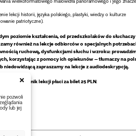
wania wielkoformatowego malowidła panoramowego i jego znacze
lekcji historii, języka polskiego, plastyki, wiedzy o kulturze
owanie patriotyczne).
dym poziomie kształcenia, od przedszkolaków do słuchaczy
zamy również na lekcje odbiorców o specjalnych potrzebac
awnością ruchową, dysfunkcjami słuchu i wzroku: prowadzi
cych, korzystając z pomocy ich opiekunów – tłumaczy na pol
lub niedowidzącą zapraszamy na lekcje z audiodeskrypcją.
każdy uczestnik lekcji płaci za bilet 25 PLN
.
nie 35.
nie pozwoli
zeglądania
ody lub jej