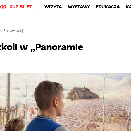
KUP BILET
WIZYTA
WYSTAWY
EDUKACJA
K
ie Racławickiej”
szkoli w „Panoramie