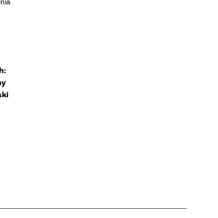
nia
h:
my
ski