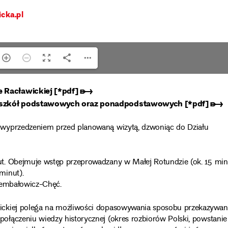
e Racławickiej [*pdf] ➸
III szkół podstawowych oraz ponadpodstawowych [*pdf] ➸
 wyprzedzeniem przed planowaną wizytą, dzwoniąc do Działu
t. Obejmuje wstęp przeprowadzany w Małej Rotundzie (ok. 15 min
minut).
Trembałowicz-Chęć.
ickiej polega na możliwości dopasowywania sposobu przekazywan
łączeniu wiedzy historycznej (okres rozbiorów Polski, powstanie