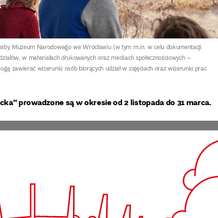
trzeby Muzeum Narodowego we Wrocławiu (w tym m.in. w celu dokumentacji
ddziałów, w materiałach drukowanych oraz mediach społecznościowych –
ą zawierać wizerunki osób biorących udział w zajęciach oraz wizerunki prac
ka” prowadzone są w okresie od 2 listopada do 31 marca.