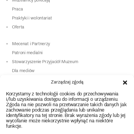
Muzealnicy polecają
Praca
Praktyki i wolontariat
Oferta
Mecenat i Partnerzy
Patroni medialni
Stowarzyszenie Przyjaciół Muzeum
Dla mediów
Dla osób o specjalnych potrzebach
Zarządzaj zgodą
Komunikaty
Korzystamy z technologii cookies do przechowywania
Kontakt
i/lub uzyskiwania dostępu do informacji o urządzeniu.
Zgoda na nie pozwoli na przetwarzanie takich danych jak
zachowanie podczas przeglądania lub unikalne
instagram
twitter
facebook
youtube
tiktok
identyfikatory na tej stronie. Brak wyrażenia zgody lub jej
wycofanie może niekorzystnie wpłynąć na niektóre
funkcje.
Polityka prywatności