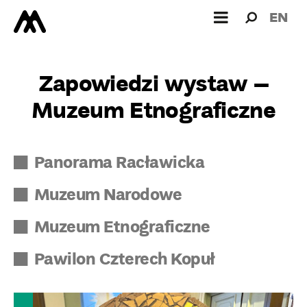
Wyszukiw
Wyszuk
EN
dla:
Zapowiedzi wystaw –
Muzeum Etnograficzne
Panorama Racławicka
Muzeum Narodowe
Muzeum Etnograficzne
Pawilon Czterech Kopuł