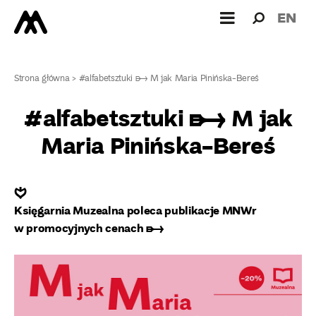
Wyszukiw
Wyszuk
EN
dla:
Strona główna
>
#alfabetsztuki ➸ M jak Maria Pinińska-Bereś
#alfabetsztuki ➸ M jak
Maria Pinińska-Bereś
❦
Księgarnia Muzealna poleca publikacje MNWr
w promocyjnych cenach ➸