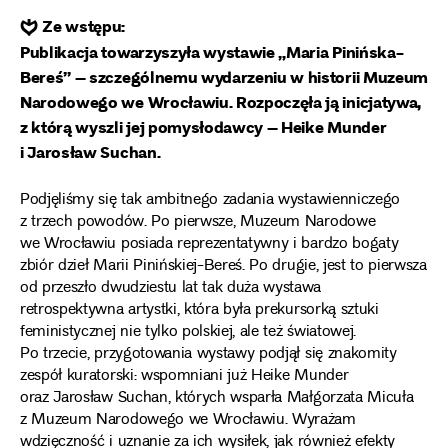
❦
Ze wstępu:
Publikacja towarzyszyła wystawie „Maria Pinińska-
Bereś” – szczególnemu wydarzeniu w historii Muzeum
Narodowego we Wrocławiu. Rozpoczęła ją inicjatywa,
z którą wyszli jej pomysłodawcy – Heike Munder
i Jarosław Suchan.
Podjęliśmy się tak ambitnego zadania wystawienniczego
z trzech powodów. Po pierwsze, Muzeum Narodowe
we Wrocławiu posiada reprezentatywny i bardzo bogaty
zbiór dzieł Marii Pinińskiej-Bereś. Po drugie, jest to pierwsza
od przeszło dwudziestu lat tak duża wystawa
retrospektywna artystki, która była prekursorką sztuki
feministycznej nie tylko polskiej, ale też światowej.
Po trzecie, przygotowania wystawy podjął się znakomity
zespół kuratorski: wspomniani już Heike Munder
oraz Jarosław Suchan, których wsparła Małgorzata Micuła
z Muzeum Narodowego we Wrocławiu. Wyrażam
wdzięczność i uznanie za ich wysiłek, jak również efekty