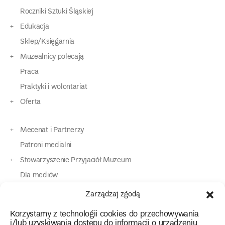
Roczniki Sztuki Śląskiej
Edukacja
Sklep/Księgarnia
Muzealnicy polecają
Praca
Praktyki i wolontariat
Oferta
Mecenat i Partnerzy
Patroni medialni
Stowarzyszenie Przyjaciół Muzeum
Dla mediów
Dla osób o specjalnych potrzebach
Zarządzaj zgodą
Komunikaty
Korzystamy z technologii cookies do przechowywania
Kontakt
i/lub uzyskiwania dostępu do informacji o urządzeniu.