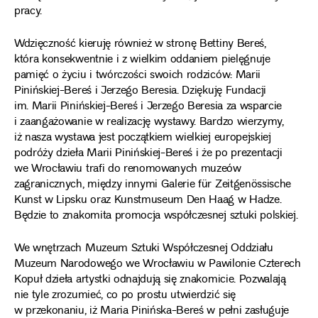
pracy.
Wdzięczność kieruję również w stronę Bettiny Bereś,
która konsekwentnie i z wielkim oddaniem pielęgnuje
pamięć o życiu i twórczości swoich rodziców: Marii
Pinińskiej-Bereś i Jerzego Beresia. Dziękuję Fundacji
im. Marii Pinińskiej-Bereś i Jerzego Beresia za wsparcie
i zaangażowanie w realizację wystawy. Bardzo wierzymy,
iż nasza wystawa jest początkiem wielkiej europejskiej
podróży dzieła Marii Pinińskiej-Bereś i że po prezentacji
we Wrocławiu trafi do renomowanych muzeów
zagranicznych, między innymi Galerie für Zeitgenössische
Kunst w Lipsku oraz Kunstmuseum Den Haag w Hadze.
Będzie to znakomita promocja współczesnej sztuki polskiej.
We wnętrzach Muzeum Sztuki Współczesnej Oddziału
Muzeum Narodowego we Wrocławiu w Pawilonie Czterech
Kopuł dzieła artystki odnajdują się znakomicie. Pozwalają
nie tyle zrozumieć, co po prostu utwierdzić się
w przekonaniu, iż Maria Pinińska-Bereś w pełni zasługuje