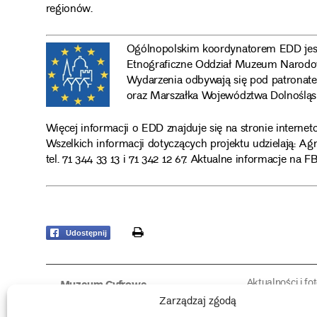
regionów.
Ogólnopolskim koordynatorem EDD jest
Etnograficzne Oddział Muzeum Narod
Wydarzenia odbywają się pod patronat
oraz Marszałka Województwa Dolnośląs
Więcej informacji o EDD znajduje się na stronie interne
Wszelkich informacji dotyczących projektu udzielają: Ag
tel. 71 344 33 13 i 71 342 12 67.
Aktualne informacje na 
print
Udostępnij
Aktualności i fo
Muzeum Cyfrowe
Fotorelacje edu
O muzeum
Zarządzaj zgodą
Intrygujące!
Konserwacja