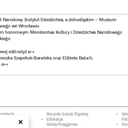
 Narodowy Instytut Dziedzictwa, a dolnośląskim – Muzeum
owego we Wrocławiu.
em honorowym Ministerstwa Kultury i Dziedzictwa Narodowego
kiego.
towej
edd.nid.pl ➸
nieszka Szepetiuk-Barańska oraz Elżbieta Baluch,
FB ➸
torelacje
Roczniki Sztuki Śląskiej
Mec
kacyjne
Edukacja
Pat
Sklep/Księgarnia
Sto