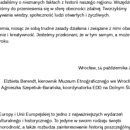
adaliśmy o nieznanych faktach z historii naszego regionu. Wszędzi
śmy do przeniesienia się w sferę obecności zdalnej. Tworzyliśmy
ywania wiedzy; społeczność ludzi otwartych i życzliwych.
mia, niosąc ze sobą trudne zasady działania i związane z nimi oba
nie i kreatywność. Jesteśmy przekonani, że w tym samym, a może
roku.
Wrocław, 14 października 
Elzbieta Berendt, kierownik Muzeum Etnograficznego we Wrocł
Agnieszka Szepetiuk-Barańska, koordynatorka EDD na Dolnym Śl
Europy i Unii Europejskiej to jedno z najważniejszych wydarzeń
lturalnego i historycznego. To jedyne w swoim rodzaju święto
norodność, a także rozbudza zainteresowanie historią poszczególn