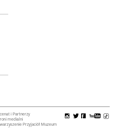
enat i Partnerzy
instagram
twitter
facebook
youtube
tiktok
roni medialni
warzyszenie Przyjaciół Muzeum