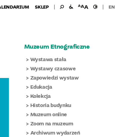
Wyszukiwanie
Wyszukaj
udogodnienia
wielkość
wysoki
ALENDARIUM
SKLEP
EN
dla:
dla
czcionki
kontrast
niepełnosprawnych
Muzeum Etnograficzne
Wystawa stała
Wystawy czasowe
Zapowiedzi wystaw
Edukacja
Kolekcja
Historia budynku
Muzeum online
Zoom na muzeum
Archiwum wydarzeń