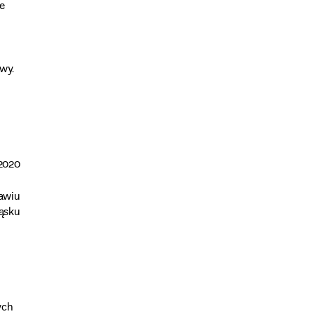
e
wy.
2020
awiu
ąsku
ych