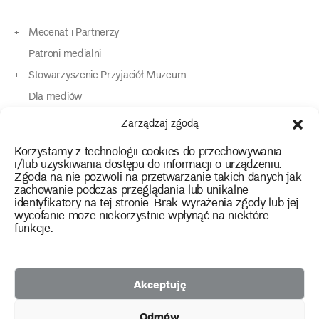
Mecenat i Partnerzy
Patroni medialni
Stowarzyszenie Przyjaciół Muzeum
Dla mediów
Dla osób o specjalnych potrzebach
Zarządzaj zgodą
Komunikaty
Korzystamy z technologii cookies do przechowywania
Kontakt
i/lub uzyskiwania dostępu do informacji o urządzeniu.
Zgoda na nie pozwoli na przetwarzanie takich danych jak
zachowanie podczas przeglądania lub unikalne
instagram
twitter
facebook
youtube
tiktok
identyfikatory na tej stronie. Brak wyrażenia zgody lub jej
wycofanie może niekorzystnie wpłynąć na niektóre
funkcje.
Polityka prywatności
Deklaracja dostępności
Akceptuję
2026 Copyright by Muzeum Narodowe we Wrocławiu
Odmów