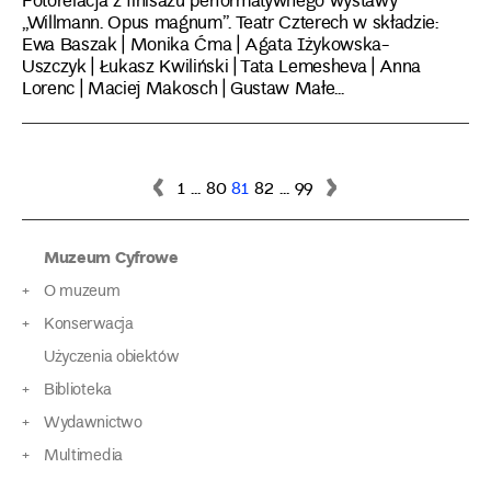
Fotorelacja z finisażu performatywnego wystawy
„Willmann. Opus magnum”. Teatr Czterech w składzie:
Ewa Baszak | Monika Ćma | Agata Iżykowska-
Uszczyk | Łukasz Kwiliński | Tata Lemesheva | Anna
Lorenc | Maciej Makosch | Gustaw Małe...
Nawigacja
Poprzednia
Następna
1
…
80
81
82
…
99
strona
strona
po
Muzeum Cyfrowe
wpisach
O muzeum
Konserwacja
Użyczenia obiektów
Biblioteka
Wydawnictwo
Multimedia