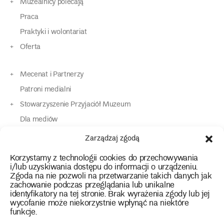
Muzealnicy polecają
Praca
Praktyki i wolontariat
Oferta
Mecenat i Partnerzy
Patroni medialni
Stowarzyszenie Przyjaciół Muzeum
Dla mediów
Dla osób o specjalnych potrzebach
Zarządzaj zgodą
Komunikaty
Korzystamy z technologii cookies do przechowywania
Kontakt
i/lub uzyskiwania dostępu do informacji o urządzeniu.
Zgoda na nie pozwoli na przetwarzanie takich danych jak
zachowanie podczas przeglądania lub unikalne
instagram
twitter
facebook
youtube
tiktok
identyfikatory na tej stronie. Brak wyrażenia zgody lub jej
wycofanie może niekorzystnie wpłynąć na niektóre
funkcje.
Polityka prywatności