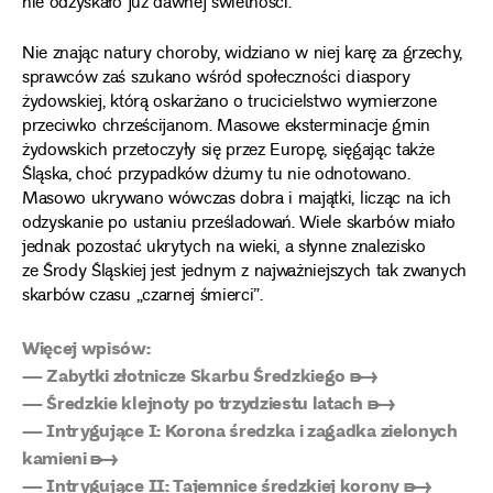
nie odzyskało już dawnej świetności.
Nie znając natury choroby, widziano w niej karę za grzechy,
sprawców zaś szukano wśród społeczności diaspory
żydowskiej, którą oskarżano o trucicielstwo wymierzone
przeciwko chrześcijanom. Masowe eksterminacje gmin
żydowskich przetoczyły się przez Europę, sięgając także
Śląska, choć przypadków dżumy tu nie odnotowano.
Masowo ukrywano wówczas dobra i majątki, licząc na ich
odzyskanie po ustaniu prześladowań. Wiele skarbów miało
jednak pozostać ukrytych na wieki, a słynne znalezisko
ze Środy Śląskiej jest jednym z najważniejszych tak zwanych
skarbów czasu „czarnej śmierci”.
Więcej wpisów:
—
Zabytki złotnicze Skarbu Średzkiego ➸
—
Średzkie klejnoty po trzydziestu latach ➸
—
Intrygujące I: Korona średzka i zagadka zielonych
kamieni ➸
— Intrygujące II: Tajemnice średzkiej korony ➸