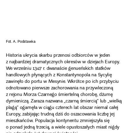
Fot. A. Podstawka
Historia ukrycia skarbu przenosi odbiorców w jeden
z najbardziej dramatycznych okresów w dziejach Europy.
We wrześniu 1347 r. dwanaście genueńskich statków
handlowych płynących z Konstantynopola na Sycylię
zawinęło do portu w Mesynie. Wkrótce po ich przybyciu
odnotowano pierwsze zachorowania na przywleczoną
z rejonu Morza Czarnego śmiertelną chorobę, dżumę
dymieniczą. Zaraza nazwana „czarną śmiercią” lub „wielką
plagą” ogarnęła w ciągu czterech lat obszar niemal całej
Europy, zabijając trudną dziś do oszacowania liczbę jej
mieszkańców. Populacja kontynentu zmniejszyła się
o ponad jedną trzecią, a wiele opustoszałych miast nigdy