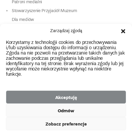
Patroni medialni
Stowarzyszenie Przyjaciół Muzeum
Dla mediów
Dla osób o specjalnych potrzebach
Zarządzaj zgodą
Komunikaty
Korzystamy z technologii cookies do przechowywania
Kontakt
i/lub uzyskiwania dostępu do informacji o urządzeniu.
Zgoda na nie pozwoli na przetwarzanie takich danych jak
zachowanie podczas przeglądania lub unikalne
instagram
twitter
facebook
youtube
tiktok
identyfikatory na tej stronie. Brak wyrażenia zgody lub jej
wycofanie może niekorzystnie wpłynąć na niektóre
funkcje.
Polityka prywatności
Deklaracja dostępności
Akceptuję
2026 Copyright by Muzeum Narodowe we Wrocławiu
Odmów
Facebook
facebook
facebook
Facebook
facebook
Muzeum
Pawilonu
Muzeum
Panoramy
Stowarzyszenie
Projekty
Narodowego
Czterech
Etnograficznego
Racławickiej
Przyjaciół
Zobacz preferencje
unijne
Kopuł
Muzeum