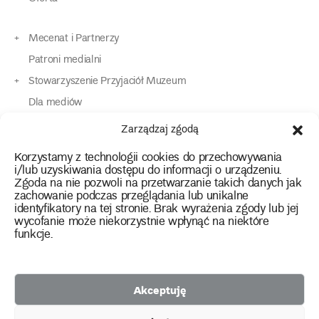
Mecenat i Partnerzy
Patroni medialni
Stowarzyszenie Przyjaciół Muzeum
Dla mediów
Dla osób o specjalnych potrzebach
Zarządzaj zgodą
Komunikaty
Korzystamy z technologii cookies do przechowywania
Kontakt
i/lub uzyskiwania dostępu do informacji o urządzeniu.
Zgoda na nie pozwoli na przetwarzanie takich danych jak
zachowanie podczas przeglądania lub unikalne
instagram
twitter
facebook
youtube
tiktok
identyfikatory na tej stronie. Brak wyrażenia zgody lub jej
wycofanie może niekorzystnie wpłynąć na niektóre
funkcje.
Polityka prywatności
Deklaracja dostępności
Akceptuję
2026 Copyright by Muzeum Narodowe we Wrocławiu