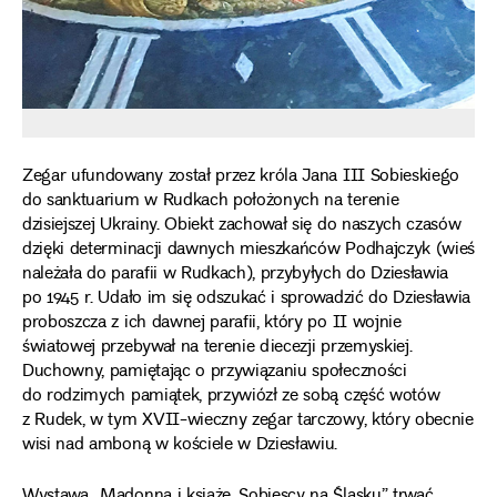
Zegar ufundowany został przez króla Jana III Sobieskiego
do sanktuarium w Rudkach położonych na terenie
dzisiejszej Ukrainy. Obiekt zachował się do naszych czasów
dzięki determinacji dawnych mieszkańców Podhajczyk (wieś
należała do parafii w Rudkach), przybyłych do Dziesławia
po 1945 r. Udało im się odszukać i sprowadzić do Dziesławia
proboszcza z ich dawnej parafii, który po II wojnie
światowej przebywał na terenie diecezji przemyskiej.
Duchowny, pamiętając o przywiązaniu społeczności
do rodzimych pamiątek, przywiózł ze sobą część wotów
z Rudek, w tym XVII-wieczny zegar tarczowy, który obecnie
wisi nad amboną w kościele w Dziesławiu.
Wystawa „Madonna i książę. Sobiescy na Śląsku” trwać