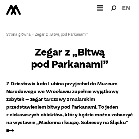
Wyszukiw
Wyszuk
EN
dla:
Strona główna
>
Zegar z „Bitwą pod Parkanami”
Zegar z „Bitwą
pod Parkanami”
Z Dziesławia koło Lubina przyjechał do Muzeum
Narodowego we Wrocławiu zupełnie wyjątkowy
zabytek – zegar tarczowy z malarskim
przedstawieniem bitwy pod Parkanami. To jeden
z ciekawszych obiektów, który będzie można zobaczyć
na wystawie „Madonna i książę. Sobiescy na Śląsku”
➸