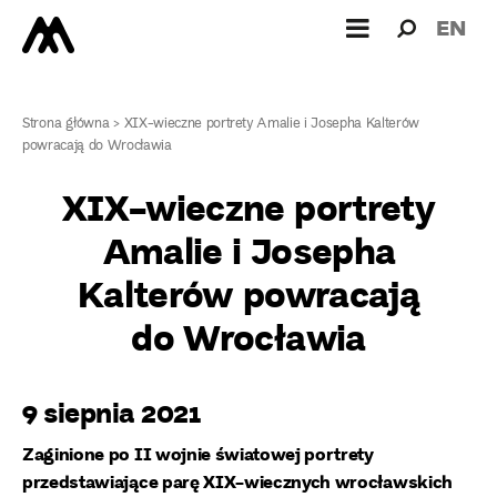
Wyszukiw
Wyszuk
EN
dla:
Strona główna
>
XIX-wieczne portrety Amalie i Josepha Kalterów
powracają do Wrocławia
XIX-wieczne portrety
Amalie i Josepha
Kalterów powracają
do Wrocławia
9 siepnia 2021
Zaginione po II wojnie światowej portrety
przedstawiające parę XIX-wiecznych wrocławskich