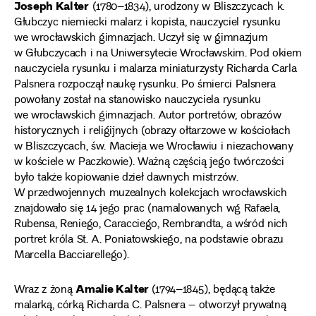
Joseph Kalter
(1780–1834), urodzony w Bliszczycach k.
Głubczyc niemiecki malarz i kopista, nauczyciel rysunku
we wrocławskich gimnazjach. Uczył się w gimnazjum
w Głubczycach i na Uniwersytecie Wrocławskim. Pod okiem
nauczyciela rysunku i malarza miniaturzysty Richarda Carla
Palsnera rozpoczął naukę rysunku. Po śmierci Palsnera
powołany został na stanowisko nauczyciela rysunku
we wrocławskich gimnazjach. Autor portretów, obrazów
historycznych i religijnych (obrazy ołtarzowe w kościołach
w Bliszczycach, św. Macieja we Wrocławiu i niezachowany
w kościele w Paczkowie). Ważną częścią jego twórczości
było także kopiowanie dzieł dawnych mistrzów.
W przedwojennych muzealnych kolekcjach wrocławskich
znajdowało się 14 jego prac (namalowanych wg Rafaela,
Rubensa, Reniego, Caracciego, Rembrandta, a wśród nich
portret króla St. A. Poniatowskiego, na podstawie obrazu
Marcella Bacciarellego).
Amalie Kalter
Wraz z żoną
(1794–1845), będącą także
malarką, córką Richarda C. Palsnera – otworzył prywatną