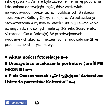
szkołę rysunku. Amalie była zapewne nie mniej popularna
i doceniana od swojego męża, gdyż wystawiała
na wrocławskich prezentacjach publicznych Śląskiego
Towarzystwa Kultury Ojczyźnianej oraz Wrocławskiego
Stowarzyszenia Artystów w latach 1818–1831 swoje kopie
uznanych dzieł dawnych malarzy (Rafaela, Sossoferato,
Veronesa i Carla Dolcego). W przedwojennych
wrocławskich zbiorach muzealnych znajdowało się 21 jej
prac malarskich i rysunkowych.
■ Aktualności i fotorelacje ➸
■ Uroczystość przekazania portretów (profil FB
MKDNiS) ➸
■ Piotr Oszczanowski: „Intrygujące! Autorstwo
i historia portretów Kalterów” ➸
print
Udostępnij