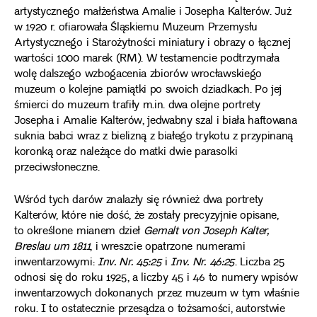
artystycznego małżeństwa Amalie i Josepha Kalterów. Już
w 1920 r. ofiarowała Śląskiemu Muzeum Przemysłu
Artystycznego i Starożytności miniatury i obrazy o łącznej
wartości 1000 marek (RM). W testamencie podtrzymała
wolę dalszego wzbogacenia zbiorów wrocławskiego
muzeum o kolejne pamiątki po swoich dziadkach. Po jej
śmierci do muzeum trafiły m.in. dwa olejne portrety
Josepha i Amalie Kalterów, jedwabny szal i biała haftowana
suknia babci wraz z bielizną z białego trykotu z przypinaną
koronką oraz należące do matki dwie parasolki
przeciwsłoneczne.
Wśród tych darów znalazły się również dwa portrety
Kalterów, które nie dość, że zostały precyzyjnie opisane,
to określone mianem dzieł
Gemalt von Joseph Kalter,
Breslau um 1811
, i wreszcie opatrzone numerami
inwentarzowymi:
Inv. Nr. 45:25
i
Inv. Nr. 46:25
. Liczba 25
odnosi się do roku 1925, a liczby 45 i 46 to numery wpisów
inwentarzowych dokonanych przez muzeum w tym właśnie
roku. I to ostatecznie przesądza o tożsamości, autorstwie