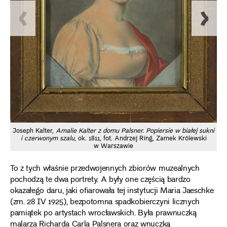
Joseph Kalter,
Amalie Kalter z domu Palsner. Popiersie w białej sukni
J
i czerwonym szalu
, ok. 1811, fot. Andrzej Ring, Zamek Królewski
w Warszawie
To z tych właśnie przedwojennych zbiorów muzealnych
pochodzą te dwa portrety. A były one częścią bardzo
okazałego daru, jaki ofiarowała tej instytucji Maria Jaeschke
(zm. 28 IV 1925), bezpotomna spadkobierczyni licznych
pamiątek po artystach wrocławskich. Była prawnuczką
malarza Richarda Carla Palsnera oraz wnuczką