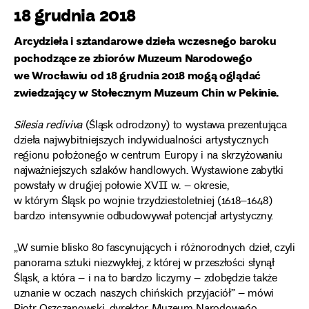
18 grudnia 2018
Arcydzieła i sztandarowe dzieła wczesnego baroku
pochodzące ze zbiorów Muzeum Narodowego
we Wrocławiu od 18 grudnia 2018 mogą oglądać
zwiedzający w Stołecznym Muzeum Chin w Pekinie.
Silesia rediviva
(Śląsk odrodzony) to wystawa prezentująca
dzieła najwybitniejszych indywidualności artystycznych
regionu położonego w centrum Europy i na skrzyżowaniu
najważniejszych szlaków handlowych. Wystawione zabytki
powstały w drugiej połowie XVII w. – okresie,
w którym Śląsk po wojnie trzydziestoletniej (1618–1648)
bardzo intensywnie odbudowywał potencjał artystyczny.
„W sumie blisko 80 fascynujących i różnorodnych dzieł, czyli
panorama sztuki niezwykłej, z której w przeszłości słynął
Śląsk, a która – i na to bardzo liczymy – zdobędzie także
uznanie w oczach naszych chińskich przyjaciół” – mówi