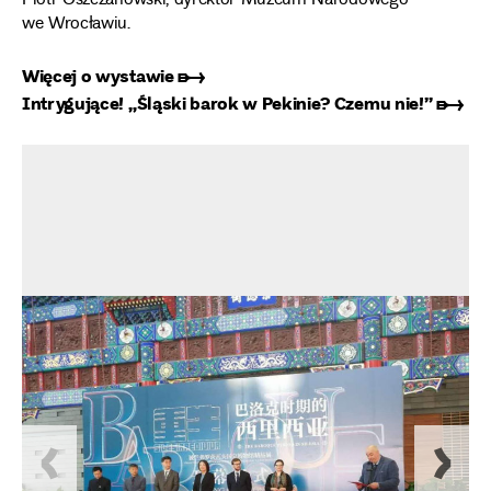
Piotr Oszczanowski, dyrektor Muzeum Narodowego
we Wrocławiu.
Więcej o wystawie ➸
Intrygujące! „Śląski barok w Pekinie? Czemu nie!” ➸