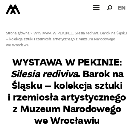
Wyszukiw
Wyszuk
EN
dla:
Strona główna
>
WYSTAWA W PEKINIE: Silesia rediviva. Barok na Śląsku
– kolekcja sztuki i rzemiosła artystycznego z Muzeum Narodowego
we Wrocławiu
WYSTAWA W PEKINIE:
Silesia rediviva
. Barok na
Śląsku – kolekcja sztuki
i rzemiosła artystycznego
z Muzeum Narodowego
we Wrocławiu