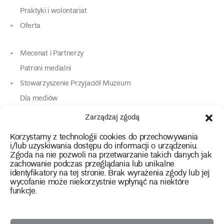
Praktyki i wolontariat
Oferta
Mecenat i Partnerzy
Patroni medialni
Stowarzyszenie Przyjaciół Muzeum
Dla mediów
Dla osób o specjalnych potrzebach
Zarządzaj zgodą
Komunikaty
Korzystamy z technologii cookies do przechowywania
Kontakt
i/lub uzyskiwania dostępu do informacji o urządzeniu.
Zgoda na nie pozwoli na przetwarzanie takich danych jak
zachowanie podczas przeglądania lub unikalne
instagram
twitter
facebook
youtube
tiktok
identyfikatory na tej stronie. Brak wyrażenia zgody lub jej
wycofanie może niekorzystnie wpłynąć na niektóre
funkcje.
Polityka prywatności
Deklaracja dostępności