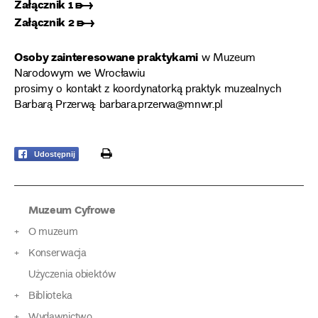
Załącznik 1 ➸
Załącznik 2 ➸
Osoby zainteresowane praktykami
w Muzeum
Narodowym we Wrocławiu
prosimy o kontakt z koordynatorką praktyk muzealnych
Barbarą Przerwą: barbara.przerwa@mnwr.pl
print
Udostępnij
Muzeum Cyfrowe
O muzeum
Konserwacja
Użyczenia obiektów
Biblioteka
Wydawnictwo