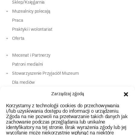
Sklep/Księgarnia
Muzealnicy polecają
Praca
Praktyki i wolontariat
Oferta
Mecenat i Partnerzy
Patroni medialni
Stowarzyszenie Przyjaciół Muzeum
Dla mediów
Dla osób o specjalnych potrzebach
Zarządzaj zgodą
Komunikaty
Korzystamy z technologii cookies do przechowywania
Kontakt
i/lub uzyskiwania dostępu do informacji o urządzeniu.
Zgoda na nie pozwoli na przetwarzanie takich danych jak
zachowanie podczas przeglądania lub unikalne
instagram
twitter
facebook
youtube
tiktok
identyfikatory na tej stronie. Brak wyrażenia zgody lub jej
wycofanie może niekorzystnie wpłynąć na niektóre