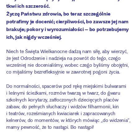
tkwi ich szczerość.
Życzę Państwu zdrowia, bo teraz szczególnie
potrafimy je docenić; cierpliwości, bo zawsze jej nam
brakuje; pokory i wyrozumiałości – bo potrzebujemy
ich, jak nigdy wcześniej.
Niech te Święta Wielkanocne dadzą nam siłę, aby wierzyć,
że jest Odrodzenie i nadzieja na powrót do tego, czego
wcześniej nie docenialiśmy, wobec czego byliśmy obojętni,
co mijaliśmy bezrefleksyjnie w zawrotnej pogoni życia.
Do normalności, spacerów pod rękę miejskimi bulwarami
i leśnymi ścieżkami, rozmów twarzą w twarz, do gwaru
szkolnych korytarzy, zatłoczonych dziecięcych placów
zabaw, do pełnych słuchaczy i widzów filharmonii, kin
i teatrów, roześmianych kwiaciarek i zapracowanych
kelnerów, do momentów, w których mówiąc „do widzenia”,
mamy pewność, że to nastąpi. Bo nastąpi!