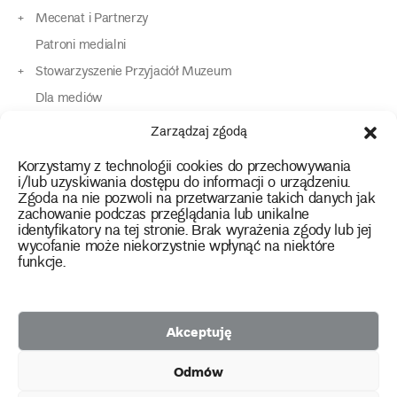
Mecenat i Partnerzy
Patroni medialni
Stowarzyszenie Przyjaciół Muzeum
Dla mediów
Dla osób o specjalnych potrzebach
Zarządzaj zgodą
Komunikaty
Korzystamy z technologii cookies do przechowywania
Kontakt
i/lub uzyskiwania dostępu do informacji o urządzeniu.
Zgoda na nie pozwoli na przetwarzanie takich danych jak
zachowanie podczas przeglądania lub unikalne
instagram
twitter
facebook
youtube
tiktok
identyfikatory na tej stronie. Brak wyrażenia zgody lub jej
wycofanie może niekorzystnie wpłynąć na niektóre
funkcje.
Polityka prywatności
Deklaracja dostępności
Akceptuję
2026 Copyright by Muzeum Narodowe we Wrocławiu
Odmów
Facebook
facebook
facebook
Facebook
facebook
Muzeum
Pawilonu
Muzeum
Panoramy
Stowarzyszenie