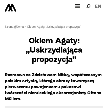
Wyszukiw
Wyszuk
EN
dla:
Strona główna
>
Okiem Agaty: „Uskrzydlająca propozycja”
Okiem Agaty:
„Uskrzydlająca
propozycja”
Rozmowa ze Zdzisławem Nitką, współczesnym
polskim artystą, którego obrazy towarzyszą
pierwszemu powojennemu pokazowi
twórczości niemieckiego ekspresjonisty Ottona
Müllera.