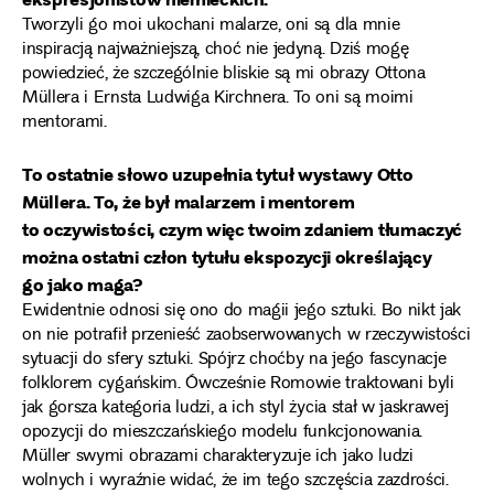
Tworzyli go moi ukochani malarze, oni są dla mnie
inspiracją najważniejszą, choć nie jedyną. Dziś mogę
powiedzieć, że szczególnie bliskie są mi obrazy Ottona
Müllera i Ernsta Ludwiga Kirchnera. To oni są moimi
mentorami.
To ostatnie słowo uzupełnia tytuł wystawy Otto
Müllera. To, że był malarzem i mentorem
to oczywistości, czym więc twoim zdaniem tłumaczyć
można ostatni człon tytułu ekspozycji określający
go jako maga?
Ewidentnie odnosi się ono do magii jego sztuki. Bo nikt jak
on nie potrafił przenieść zaobserwowanych w rzeczywistości
sytuacji do sfery sztuki. Spójrz choćby na jego fascynacje
folklorem cygańskim. Ówcześnie Romowie traktowani byli
jak gorsza kategoria ludzi, a ich styl życia stał w jaskrawej
opozycji do mieszczańskiego modelu funkcjonowania.
Müller swymi obrazami charakteryzuje ich jako ludzi
wolnych i wyraźnie widać, że im tego szczęścia zazdrości.