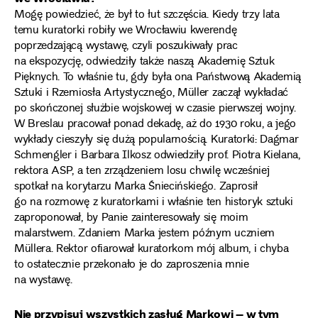
Mogę powiedzieć, że był to łut szczęścia. Kiedy trzy lata
temu kuratorki robiły we Wrocławiu kwerendę
poprzedzającą wystawę, czyli poszukiwały prac
na ekspozycję, odwiedziły także naszą Akademię Sztuk
Pięknych. To właśnie tu, gdy była ona Państwową Akademią
Sztuki i Rzemiosła Artystycznego, Müller zaczął wykładać
po skończonej służbie wojskowej w czasie pierwszej wojny.
W Breslau pracował ponad dekadę, aż do 1930 roku, a jego
wykłady cieszyły się dużą popularnością. Kuratorki: Dagmar
Schmengler i Barbara Ilkosz odwiedziły prof. Piotra Kielana,
rektora ASP, a ten zrządzeniem losu chwilę wcześniej
spotkał na korytarzu Marka Śniecińskiego. Zaprosił
go na rozmowę z kuratorkami i właśnie ten historyk sztuki
zaproponował, by Panie zainteresowały się moim
malarstwem. Zdaniem Marka jestem późnym uczniem
Müllera. Rektor ofiarował kuratorkom mój album, i chyba
to ostatecznie przekonało je do zaproszenia mnie
na wystawę.
Nie przypisuj wszystkich zasług Markowi – w tym