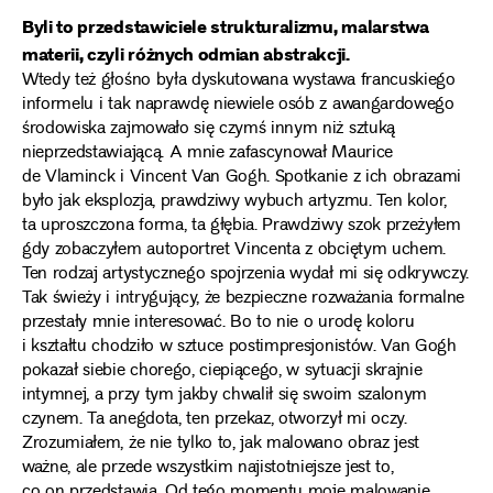
Byli to przedstawiciele strukturalizmu, malarstwa
materii, czyli różnych odmian abstrakcji.
Wtedy też głośno była dyskutowana wystawa francuskiego
informelu i tak naprawdę niewiele osób z awangardowego
środowiska zajmowało się czymś innym niż sztuką
nieprzedstawiającą. A mnie zafascynował Maurice
de Vlaminck i Vincent Van Gogh. Spotkanie z ich obrazami
było jak eksplozja, prawdziwy wybuch artyzmu. Ten kolor,
ta uproszczona forma, ta głębia. Prawdziwy szok przeżyłem
gdy zobaczyłem autoportret Vincenta z obciętym uchem.
Ten rodzaj artystycznego spojrzenia wydał mi się odkrywczy.
Tak świeży i intrygujący, że bezpieczne rozważania formalne
przestały mnie interesować. Bo to nie o urodę koloru
i kształtu chodziło w sztuce postimpresjonistów. Van Gogh
pokazał siebie chorego, ciepiącego, w sytuacji skrajnie
intymnej, a przy tym jakby chwalił się swoim szalonym
czynem. Ta anegdota, ten przekaz, otworzył mi oczy.
Zrozumiałem, że nie tylko to, jak malowano obraz jest
ważne, ale przede wszystkim najistotniejsze jest to,
co on przedstawia. Od tego momentu moje malowanie