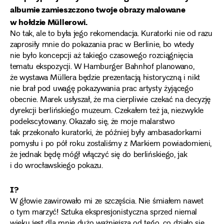
albumie zamieszczono twoje obrazy malowane
w hołdzie Müllerowi.
No tak, ale to była jego rekomendacja. Kuratorki nie od razu
zaprosiły mnie do pokazania prac w Berlinie, bo wtedy
nie było koncepcji aż takiego czasowego rozciągnięcia
tematu ekspozycji. W Hamburger Bahnhof planowano,
że wystawa Müllera będzie prezentacją historyczną i nikt
nie brał pod uwagę pokazywania prac artysty żyjącego
obecnie. Marek usłyszał, że ma cierpliwie czekać na decyzję
dyrekcji berlińskiego muzeum. Czekałem też ja, niezwykle
podekscytowany. Okazało się, że moje malarstwo
tak przekonało kuratorki, że później były ambasadorkami
pomysłu i po pół roku zostaliśmy z Markiem powiadomieni,
że jednak będę mógł włączyć się do berlińskiego, jak
i do wrocławskiego pokazu.
I?
W głowie zawirowało mi ze szczęścia. Nie śmiałem nawet
o tym marzyć! Sztuka ekspresjonistyczna sprzed niemal
wieku jest dla mnie dużo ważniejsza od tego, co działo się