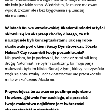
nie było już takie samo. Wiedziałem, że muszę malować
wprost, zrozumiale i bez krygowania się. Inaczej
nie ma sensu.
W latach 80. we wrocławskiej Akademii młodzi artyści
skłonili się ku ekspresji choćby dlatego, że ich
nauczyciele byli konceptualistami. Jak się Tobie
studiowało pod okiem Saszy Dymitrowicza, Józefa
Hałasa? Czy rozumieli twoje poszukiwania?
Nie powiem, by je pochwalali, bo przecież sami szli inną
drogą. Natomiast nie byłem zwalczany, bo moja pasja
malowania była im bliska. Gorzej z tymi, którzy rzeczywiście
zajęli się anty-sztuką. Jednak ostatecznie nie przeszkodziło
mi to w skończeniu Akademii.
Przywołujesz teraz wzorce postimpresjonizmu
i fowizmu, głównie francuskiego, ale przecież
twoje malarstwo najbliższe jest twórczości
ekspresjonistów niemieckich.