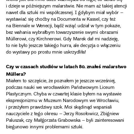
i dzieje w późniejszym malarstwie. Nie mam aż takiej atencji
nawet dla sztuki mi współczesnej. I gdybym miał wybór –
wystawiać się choćby na Documenta w Kassel, czy też
na Biennale w Wenecji, bądź wziąć udział w tym pokazie,
bez wahania wybrałbym towarzyszenie swymi obrazami
Müllerowi, czy Kirchnerowi. Gdy Marek dał mi nadzieję,
to nie było jeszcze takiego hurra, ale decyzja o włączeniu
do wystawy po prostu mnie uskrzydliła!
Czy w czasach studiów w latach 80. znałeś malarstwo
Müllera?
Miałem to szczęście, że poznałem je jeszcze wcześniej,
podczas nauki we wrocławskim Państwowym Liceum
Plastycznym. Chyba w czwartej klasie byłem na wystawie
ekspresjonizmu w Muzeum Narodowym we Wrocławiu,
i przeżyłem prawdziwy szok. Moi skądinąd wspaniali
nauczyciele z tego okresu – Jerzy Rosołowicz, Zbigniew
Paluszak, czy Małgorzata Grabowska – byli zainteresowani
biegunowo innymi problemami sztuki.