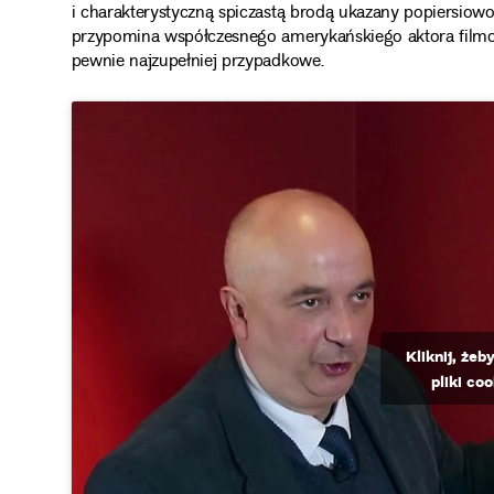
i charakterystyczną spiczastą brodą ukazany popiersiowo
przypomina współczesnego amerykańskiego aktora filmow
pewnie najzupełniej przypadkowe.
Kliknij, że
pliki co