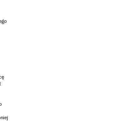
iego
cę
t
o
niej