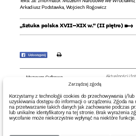
Tekst za:
Informator. Muzeum Narodowe we Wrocławiu
Arkadiusz Podstawka, Wojciech Rogowicz
„Sztuka polska XVII–XIX w.” (II piętro) ➸
print
Udostępnij
Aktualności i fo
Muzeum Cyfrowe
Fotorelacje edu
O muzeum
Zarządzaj zgodą
Intrygujące!
Konserwacja
Muzealne roz
Użyczenia obiektów
Korzystamy z technologii cookies do przechowywania i/lub
Kolekcja
Biblioteka
uzyskiwania dostępu do informacji o urządzeniu. Zgoda na 
Europejskie Dni
Wydawnictwo
na przetwarzanie takich danych jak zachowanie podczas pr
Programy badań
Multimedia
lub unikalne identyfikatory na tej stronie. Brak wyrażenia zg
wycofanie może niekorzystnie wpłynąć na niektóre funkcje.
2026 Copyright by Muzeum Narodowe we Wrocławiu