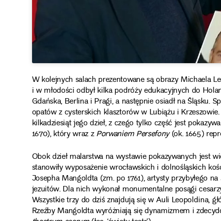
W kolejnych salach prezentowane są obrazy Michaela Le
i w młodości odbył kilka podróży edukacyjnych do Hol
Gdańska, Berlina i Pragi, a następnie osiadł na Śląsku. Sp
opatów z cysterskich klasztorów w Lubiążu i Krzeszow
kilkadziesiąt jego dzieł, z czego tylko część jest pokazy
1670), który wraz z
Porwaniem Persefony
(ok. 1665) repr
Obok dzieł malarstwa na wystawie pokazywanych jest wi
stanowiły wyposażenie wrocławskich i dolnośląskich kośc
Josepha Mangoldta (zm. po 1761), artysty przybyłego na 
jezuitów. Dla nich wykonał monumentalne posągi cesarzy: 
Wszystkie trzy do dziś znajdują się w Auli Leopoldina, g
Rzeźby Mangoldta wyróżniają się dynamizmem i zdecydo