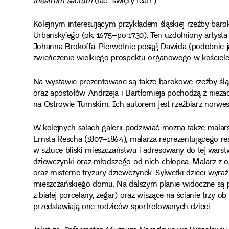
theatrum sacrum
(łac. ‘święty teatr’).
Kolejnym interesującym przykładem śląskiej rzeźby baro
Urbansky’ego (ok. 1675–po 1730). Ten uzdolniony artysta
Johanna Brokoffa. Pierwotnie posąg Dawida (podobnie j
zwieńczenie wielkiego prospektu organowego w kościele
Na wystawie prezentowane są także barokowe rzeźby śląsk
oraz apostołów Andrzeja i Bartłomieja pochodzą z niez
na Ostrowie Tumskim. Ich autorem jest rzeźbiarz norwes
W kolejnych salach galerii podziwiać można także malar
Ernsta Rescha (1807–1864), malarza reprezentującego rea
w sztuce bliski mieszczaństwu i adresowany do tej wars
dziewczynki oraz młodszego od nich chłopca. Malarz z og
oraz misterne fryzury dziewczynek. Sylwetki dzieci wyra
mieszczańskiego domu. Na dalszym planie widoczne są 
z białej porcelany, zegar) oraz wiszące na ścianie trzy o
przedstawiają one rodziców sportretowanych dzieci.