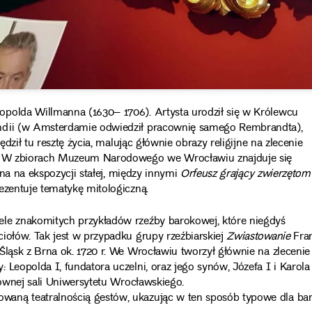
opolda Willmanna (1630– 1706). Artysta urodził się w Królewcu
andii (w Amsterdamie odwiedził pracownię samego Rembrandta),
ędził tu resztę życia, malując głównie obrazy religijne na zlecenie
ie. W zbiorach Muzeum Narodowego we Wrocławiu znajduje się
wana na ekspozycji stałej, między innymi
Orfeusz grający zwierzętom
ezentuje tematykę mitologiczną.
ele znakomitych przykładów rzeźby barokowej, które niegdyś
iołów. Tak jest w przypadku grupy rzeźbiarskiej
Zwiastowanie
Fra
Śląsk z Brna ok. 1720 r. We Wrocławiu tworzył głównie na zlecenie
Leopolda I, fundatora uczelni, oraz jego synów, Józefa I i Karola
łównej sali Uniwersytetu Wrocławskiego.
waną teatralnością gestów, ukazując w ten sposób typowe dla ba