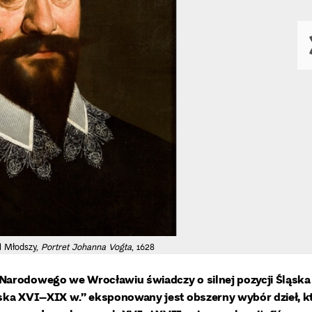
l Młodszy,
Portret Johanna Vogta
, 1628
 Narodowego we Wrocławiu świadczy o silnej pozycji Śląska
ąska XVI–XIX w.” eksponowany jest obszerny wybór dzieł, k