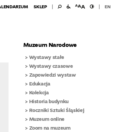
Wyszukiwanie
Wyszukaj
udogodnienia
wielkość
wysoki
ALENDARIUM
SKLEP
EN
dla:
dla
czcionki
kontrast
niepełnosprawnych
Muzeum Narodowe
Wystawy stałe
Wystawy czasowe
Zapowiedzi wystaw
Edukacja
Kolekcja
Historia budynku
Roczniki Sztuki Śląskiej
Muzeum online
Zoom na muzeum