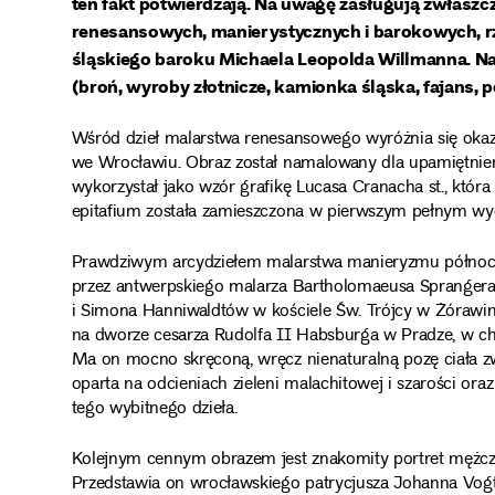
ten fakt potwierdzają. Na uwagę zasługują zwłasz
renesansowych, manierystycznych i barokowych, rz
śląskiego baroku Michaela Leopolda Willmanna. N
(broń, wyroby złotnicze, kamionka śląska, fajans, p
Wśród dzieł malarstwa renesansowego wyróżnia się okazał
we Wrocławiu. Obraz został namalowany dla upamiętnieni
wykorzystał jako wzór grafikę Lucasa Cranacha st., któr
epitafium została zamieszczona w pierwszym pełnym wydan
Prawdziwym arcydziełem malarstwa manieryzmu północ
przez antwerpskiego malarza Bartholomaeusa Sprangera 
i Simona Hanniwaldtów w kościele Św. Trójcy w Żórawin
na dworze cesarza Rudolfa II Habsburga w Pradze, w ch
Ma on mocno skręconą, wręcz nienaturalną pozę ciała z
oparta na odcieniach zieleni malachitowej i szarości ora
tego wybitnego dzieła.
Kolejnym cennym obrazem jest znakomity portret mężczy
Przedstawia on wrocławskiego patrycjusza Johanna Vogt