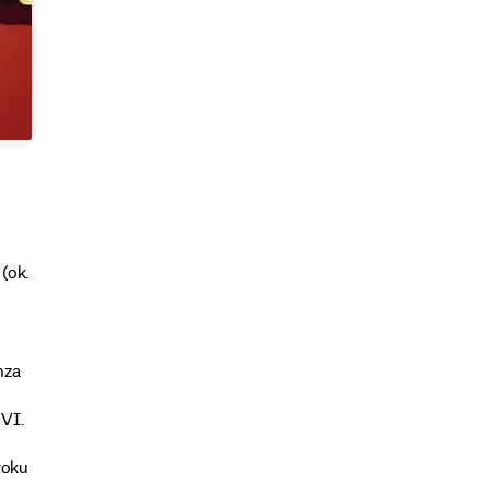
(ok.
nza
 VI.
roku