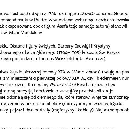
kowej jest pochodząca z 1724 roku figura
Dawida
Johanna Georga
 pobierał nauki w Pradze w warsztacie wybitnego rzeźbiarza czesk
ak eksponowana obok figura Asafa tego samego autora) stanowił
 św. Marii Magdaleny.
ie. Okazałe figury świętych: Barbary, Jadwigi i Krystyny
achowanego ołtarza głównego (1704–1705) kościoła Św. Krzyża
kiego pochodzenia Thomas Weissfeldt (ok. 1670–1721).
stwo śląskie pierwszej połowy XIX w. Warto zwrócić uwagę na pra
lizm mieszczański pierwszej połowy XIX w., czyli biedermeier, nur
twy społecznej. Kameralny
Portret dzieci
Rescha ukazuje trzy
romną precyzją i dbałością o szczegóły przedstawił stroje
źnie odcinają się od ciemnego tła, które stanowi wnętrze zamożneg
pogrążone w półmroku bibeloty (między innymi wazony, figurka
b razy: pejzaż i dwa portrety (mężczyzny i kobiety). Najprawdopodob