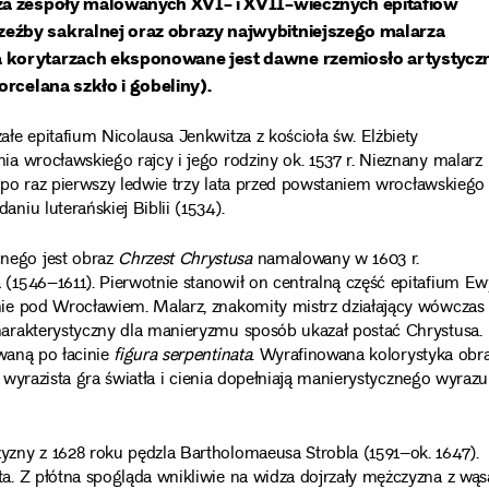
cza zespoły malowanych XVI- i XVII-wiecznych epitafiów
eźby sakralnej oraz obrazy najwybitniejszego malarza
a korytarzach eksponowane jest dawne rzemiosło artystycz
orcelana szkło i gobeliny).
e epitafium Nicolausa Jenkwitza z kościoła św. Elżbiety
a wrocławskiego rajcy i jego rodziny ok. 1537 r. Nieznany malarz
a po raz pierwszy ledwie trzy lata przed powstaniem wrocławskiego
iu luterańskiej Biblii (1534).
nego jest obraz
Chrzest Chrystusa
namalowany w 1603 r.
(1546–1611). Pierwotnie stanowił on centralną część epitafium Ew
ie pod Wrocławiem. Malarz, znakomity mistrz działający wówczas
arakterystyczny dla manieryzmu sposób ukazał postać Chrystusa.
waną po łacinie
figura serpentinata
. Wyrafinowana kolorystyka obr
z wyrazista gra światła i cienia dopełniają manierystycznego wyrazu
zny z 1628 roku pędzla Bartholomaeusa Strobla (1591–ok. 1647).
a. Z płótna spogląda wnikliwie na widza dojrzały mężczyzna z wą