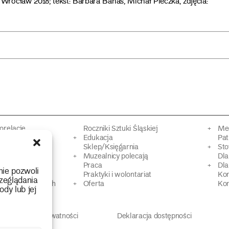
, Wrocław 2018; tekst: Barbara Banaś, Michał Pieczka, zdjęcia:
torelacje
Roczniki Sztuki Śląskiej
Mec
kacyjne
Edukacja
Pat
Sklep/Księgarnia
Sto
mowy
Muzealnicy polecają
Dl
Praca
Dla
nie pozwoli
 Dziedzictwa
Praktyki i wolontariat
Ko
zeglądania
 strat wojennych
Oferta
Kon
ody lub jej
Polityka prywatności
Deklaracja dostępności