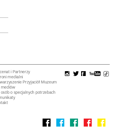
enat i Partnerzy
instagram
twitter
facebook
youtube
tiktok
roni medialni
warzyszenie Przyjaciół Muzeum
a mediów
 osób o specjalnych potrzebach
munikaty
takt
Facebook
facebook
facebook
Facebook
facebook
Muzeum
Pawilonu
Muzeum
Panoramy
Stowarzyszeni