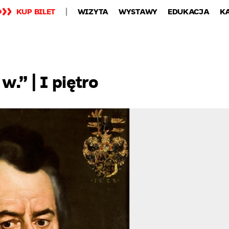
KUP BILET
WIZYTA
WYSTAWY
EDUKACJA
K
.” | I piętro