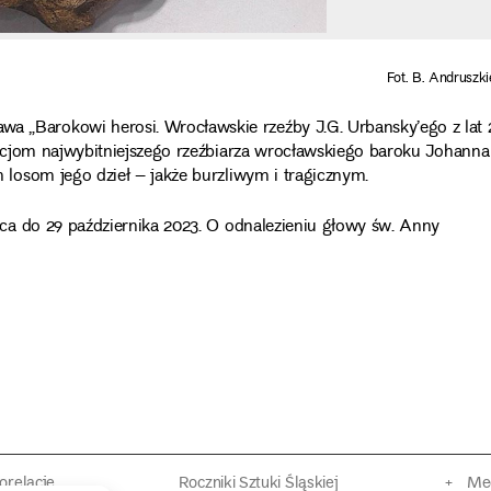
Fot. B. Andruszk
Barokowi herosi. Wrocławskie rzeźby J.G. Urbansky’ego z lat 
acjom najwybitniejszego rzeźbiarza wrocławskiego baroku Johanna
losom jego dzieł – jakże burzliwym i tragicznym.
ca do 29 października 2023.
O odnalezieniu głowy św. Anny
torelacje
Roczniki Sztuki Śląskiej
Mec