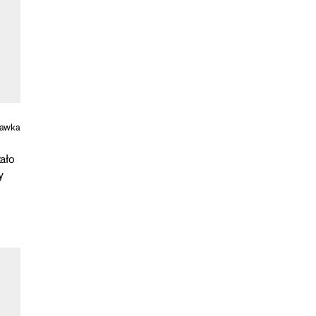
tawka
ało
y