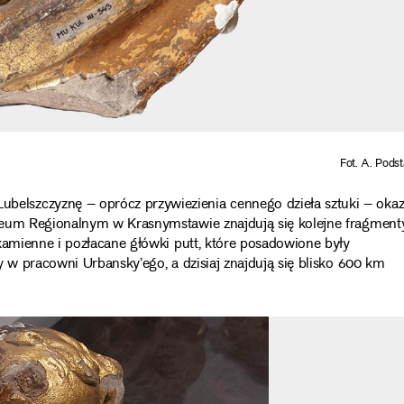
Fot. A. Pods
lszczyznę – oprócz przywiezienia cennego dzieła sztuki – okaz
zeum Regionalnym w Krasnymstawie znajdują się kolejne fragment
kamienne i pozłacane główki putt, które posadowione były
y w pracowni Urbansky’ego, a dzisiaj znajdują się blisko 600 km