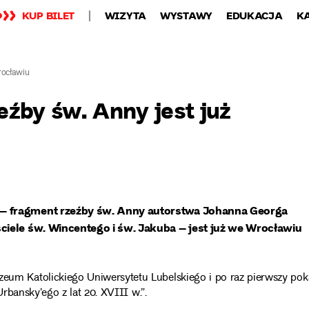
KUP BILET
WIZYTA
WYSTAWY
EDUKACJA
K
rocławiu
źby św. Anny jest już
 – fragment rzeźby św. Anny autorstwa Johanna Georga
ciele św. Wincentego i św. Jakuba – jest już we Wrocławiu
m Katolickiego Uniwersytetu Lubelskiego i po raz pierwszy pok
rbansky’ego z lat 20. XVIII w.”.