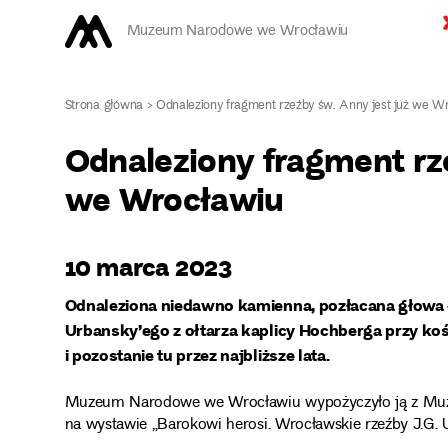
Muzeum Narodowe we Wrocławiu
Strona główna
>
Odnaleziony fragment rzeźby św. Anny jest już we W
Odnaleziony fragment rze
we Wrocławiu
10 marca 2023
Odnaleziona niedawno kamienna, pozłacana głowa
Urbansky’ego z ołtarza kaplicy Hochberga przy koś
i pozostanie tu przez najbliższe lata.
Muzeum Narodowe we Wrocławiu wypożyczyło ją z Muzeu
na wystawie „Barokowi herosi. Wrocławskie rzeźby J.G. U