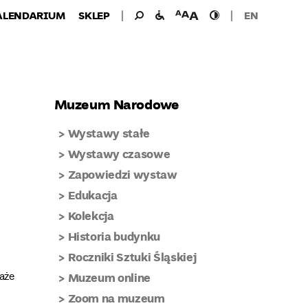
Wyszukiwanie
Wyszukaj
udogodnienia
wielkość
wysoki
ALENDARIUM
SKLEP
EN
dla:
dla
czcionki
kontrast
niepełnosprawnych
Muzeum Narodowe
Wystawy stałe
Wystawy czasowe
Zapowiedzi wystaw
Edukacja
Kolekcja
Historia budynku
Roczniki Sztuki Śląskiej
aże
Muzeum online
Zoom na muzeum