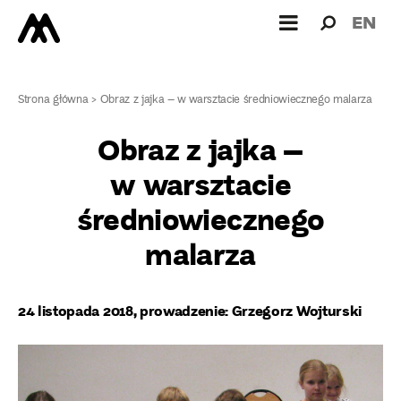
Wyszukiw
Wyszuk
EN
dla:
Strona główna
>
Obraz z jajka – w warsztacie średniowiecznego malarza
Obraz z jajka –
w warsztacie
średniowiecznego
malarza
24 listopada 2018, prowadzenie: Grzegorz Wojturski