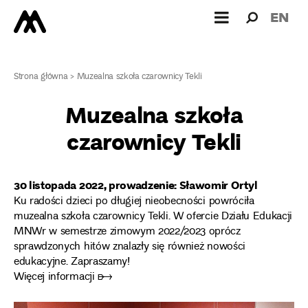
Wyszukiw
Wyszuk
EN
dla:
Strona główna
>
Muzealna szkoła czarownicy Tekli
Muzealna szkoła
czarownicy Tekli
30 listopada 2022, prowadzenie: Sławomir Ortyl
Ku radości dzieci po długiej nieobecności powróciła
muzealna szkoła czarownicy Tekli. W ofercie Działu Edukacji
MNWr w semestrze zimowym 2022/2023 oprócz
sprawdzonych hitów znalazły się również nowości
edukacyjne. Zapraszamy!
Więcej informacji ➸