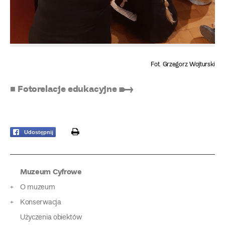
Fot. Grzegorz Wojturski
■ Fotorelacje edukacyjne ➸
print
Udostępnij
Muzeum Cyfrowe
O muzeum
Konserwacja
Użyczenia obiektów