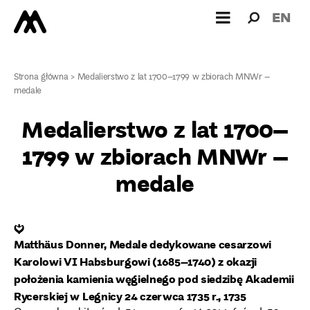
Wyszukiw
Wyszuk
EN
dla:
Strona główna
>
Medalierstwo z lat 1700–1799 w zbiorach MNWr –
medale
Medalierstwo z lat 1700–
1799 w zbiorach MNWr –
medale
❦
Matthäus Donner, Medale dedykowane cesarzowi
Karolowi VI Habsburgowi (1685–1740) z okazji
położenia kamienia węgielnego pod siedzibę Akademii
Rycerskiej w Legnicy 24 czerwca 1735 r., 1735