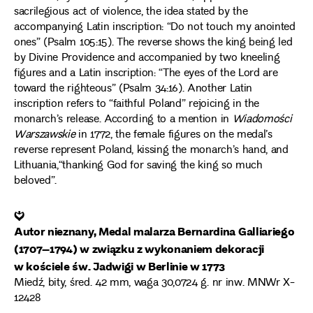
sacrilegious act of violence, the idea stated by the
accompanying Latin inscription: “Do not touch my anointed
ones” (Psalm 105:15). The reverse shows the king being led
by Divine Providence and accompanied by two kneeling
figures and a Latin inscription: “The eyes of the Lord are
toward the righteous” (Psalm 34:16). Another Latin
inscription refers to “faithful Poland” rejoicing in the
monarch’s release. According to a mention in
Wiadomości
Warszawskie
in 1772, the female figures on the medal’s
reverse represent Poland, kissing the monarch’s hand, and
Lithuania,“thanking God for saving the king so much
beloved”.
❦
Autor nieznany, Medal malarza Bernardina Galliariego
(1707–1794) w związku z wykonaniem dekoracji
w kościele św. Jadwigi w Berlinie w 1773
Miedź, bity, śred. 42 mm, waga 30,0724 g. nr inw. MNWr X-
12428