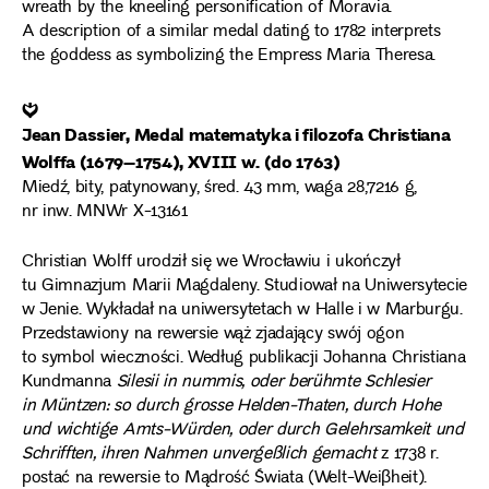
wreath by the kneeling personification of Moravia.
A description of a similar medal dating to 1782 interprets
the goddess as symbolizing the Empress Maria Theresa.
❦
Jean Dassier, Medal matematyka i filozofa Christiana
Wolffa (1679–1754), XVIII w. (do 1763)
Miedź, bity, patynowany, śred. 43 mm, waga 28,7216 g,
nr inw. MNWr X-13161
Christian Wolff urodził się we Wrocławiu i ukończył
tu Gimnazjum Marii Magdaleny. Studiował na Uniwersytecie
w Jenie. Wykładał na uniwersytetach w Halle i w Marburgu.
Przedstawiony na rewersie wąż zjadający swój ogon
to symbol wieczności. Według publikacji Johanna Christiana
Kundmanna
Silesii in nummis, oder berühmte Schlesier
in Müntzen: so durch grosse Helden-Thaten, durch Hohe
und wichtige Amts-Würden, oder durch Gelehrsamkeit und
Schrifften, ihren Nahmen unvergeßlich gemacht
z 1738 r.
postać na rewersie to Mądrość Świata (Welt-Weiβheit).