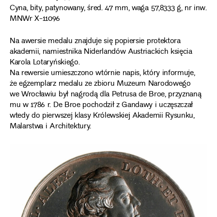
Cyna, bity, patynowany, śred. 47 mm, waga 57,8333 g, nr inw.
MNWr X-11096
Na awersie medalu znajduje się popiersie protektora
akademii, namiestnika Niderlandów Austriackich księcia
Karola Lotaryńskiego.
Na rewersie umieszczono wtórnie napis, który informuje,
że egzemplarz medalu ze zbioru Muzeum Narodowego
we Wrocławiu był nagrodą dla Petrusa de Broe, przyznaną
mu w 1786 r. De Broe pochodził z Gandawy i uczęszczał
wtedy do pierwszej klasy Królewskiej Akademii Rysunku,
Malarstwa i Architektury.