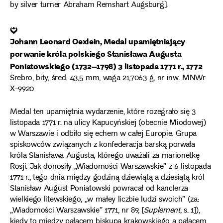
by silver turner Abraham Remshart Augsburg].
❦
Johann Leonard Oexlein, Medal upamiętniający
porwanie króla polskiego Stanisława Augusta
Poniatowskiego (1732–1798) 3 listopada 1771 r., 1772
Srebro, bity, śred. 43,5 mm, waga 21,7063 g, nr inw. MNWr
X-9920
Medal ten upamiętnia wydarzenie, które rozegrało się 3
listopada 1771 r. na ulicy Kapucyńskiej (obecnie Miodowej)
w Warszawie i odbiło się echem w całej Europie. Grupa
spiskowców związanych z konfederacja barską porwała
króla Stanisława Augusta, którego uważali za marionetkę
Rosji. Jak donosiły „Wiadomości Warszawskie” z 6 listopada
1771 r., tego dnia między godziną dziewiątą a dziesiątą król
Stanisław August Poniatowski powracał od kanclerza
wielkiego litewskiego, „w małey liczbie ludzi swoich” (za:
„Wiadomości Warszawskie” 1771, nr 89, [
Suplement
, s. 1]),
kiedy to między pałacem biskupa krakowskiego a pałacem