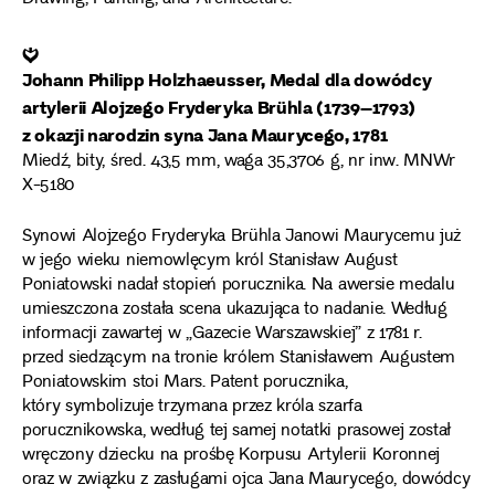
❦
Johann Philipp Holzhaeusser, Medal dla dowódcy
artylerii Alojzego Fryderyka Brühla (1739–1793)
z okazji narodzin syna Jana Maurycego, 1781
Miedź, bity, śred. 43,5 mm, waga 35,3706 g, nr inw. MNWr
X-5180
Synowi Alojzego Fryderyka Brühla Janowi Maurycemu już
w jego wieku niemowlęcym król Stanisław August
Poniatowski nadał stopień porucznika. Na awersie medalu
umieszczona została scena ukazująca to nadanie. Według
informacji zawartej w „Gazecie Warszawskiej” z 1781 r.
przed siedzącym na tronie królem Stanisławem Augustem
Poniatowskim stoi Mars. Patent porucznika,
który symbolizuje trzymana przez króla szarfa
porucznikowska, według tej samej notatki prasowej został
wręczony dziecku na prośbę Korpusu Artylerii Koronnej
oraz w związku z zasługami ojca Jana Maurycego, dowódcy