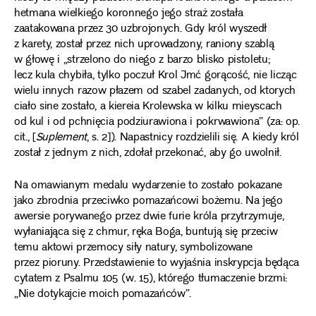
hetmana wielkiego koronnego jego straż została
zaatakowana przez 30 uzbrojonych. Gdy król wyszedł
z karety, został przez nich uprowadzony, raniony szablą
w głowę i „strzelono do niego z barzo blisko pistoletu;
lecz kula chybiła, tylko poczuł Krol Jmć gorącość, nie licząc
wielu innych razow płazem od szabel zadanych, od ktorych
ciało sine zostało, a kiereia Krolewska w kilku mieyscach
od kul i od pchnięcia podziurawiona i pokrwawiona” (za: op.
cit., [
Suplement
, s. 2]). Napastnicy rozdzielili się. A kiedy król
został z jednym z nich, zdołał przekonać, aby go uwolnił.
Na omawianym medalu wydarzenie to zostało pokazane
jako zbrodnia przeciwko pomazańcowi bożemu. Na jego
awersie porywanego przez dwie furie króla przytrzymuje,
wyłaniająca się z chmur, ręka Boga, buntują się przeciw
temu aktowi przemocy siły natury, symbolizowane
przez pioruny. Przedstawienie to wyjaśnia inskrypcja będąca
cytatem z Psalmu 105 (w. 15), którego tłumaczenie brzmi:
„Nie dotykajcie moich pomazańców”.