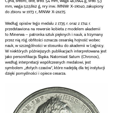
Cyna, srebro, bite, śred. 54 mm, waga 46,0944 g, śred. 53
mm, waga 52,5862 g, nry inw.: MNWr X-19040, zakupiony
do zbioru w 1973 r., MNWr X-26175
Według opisów tego medalu z 1735 r. oraz z 1741 r.
przedstawiona na rewersie kobieta z modelem akademii
to Minerwa – patronka sztuk pięknych i nauk, a trzymany
przez nią róg obfitości oznacza cesarską hojność wobec
nauk, w szczególności w stosunku do akademii w Legnicy.
W niektórych późniejszych publikacjach interpretowana jest
jako personifikacja Śląska. Natomiast Saturn (Chronos),
według interpretacji współczesnych medalowi, jest
symbolem „złotych czasów“, które nadejdą dla tej instytucji
dzięki pomyślności i opiece cesarza.