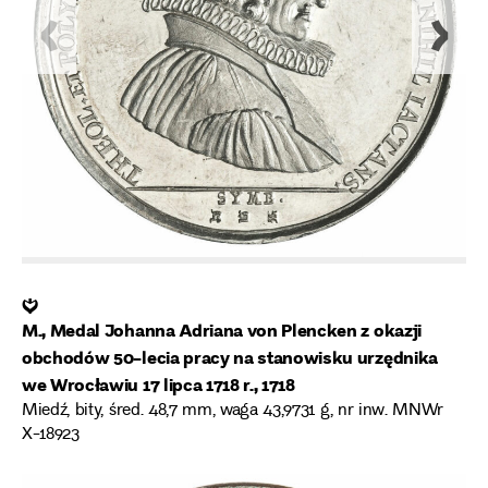
❦
M., Medal Johanna Adriana von Plencken z okazji
obchodów 50-lecia pracy na stanowisku urzędnika
we Wrocławiu 17 lipca 1718 r., 1718
Miedź, bity, śred. 48,7 mm, waga 43,9731 g, nr inw. MNWr
X-18923