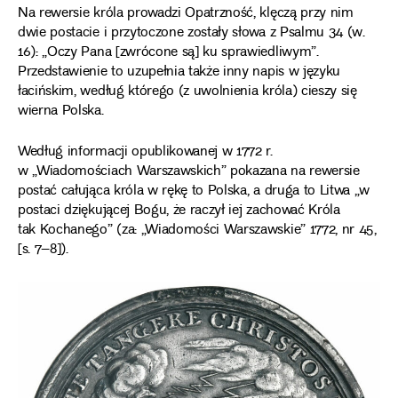
Na rewersie króla prowadzi Opatrzność, klęczą przy nim
dwie postacie i przytoczone zostały słowa z Psalmu 34 (w.
16): „Oczy Pana [zwrócone są] ku sprawiedliwym”.
Przedstawienie to uzupełnia także inny napis w języku
łacińskim, według którego (z uwolnienia króla) cieszy się
wierna Polska.
Według informacji opublikowanej w 1772 r.
w „Wiadomościach Warszawskich” pokazana na rewersie
postać całująca króla w rękę to Polska, a druga to Litwa „w
postaci dziękującej Bogu, że raczył iej zachować Króla
tak Kochanego” (za: „Wiadomości Warszawskie” 1772, nr 45,
[s. 7–8]).