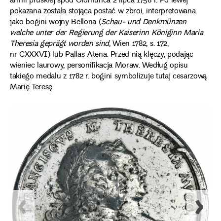
armii pruskiej spod Ołomuńca 2 lipca 1758 r. Po lewej
pokazana została stojąca postać w zbroi, interpretowana
jako bogini wojny Bellona (
Schau- und Denkmünzen
welche unter der Regierung der Kaiserinn Königinn Maria
Theresia geprägt worden sind
, Wien 1782, s. 172,
nr CXXXVI) lub Pallas Atena. Przed nią klęczy, podając
wieniec laurowy, personifikacja Moraw. Według opisu
takiego medalu z 1782 r. bogini symbolizuje tutaj cesarzową
Marię Teresę.