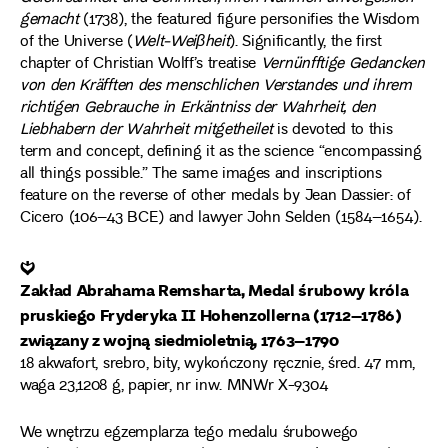
gemacht
(1738), the featured figure personifies the Wisdom
of the Universe (
Welt-Weiβheit
). Significantly, the first
chapter of Christian Wolff’s treatise
Vernünfftige Gedancken
von den Kräfften des menschlichen Verstandes und ihrem
richtigen Gebrauche in Erkäntniss der Wahrheit, den
Liebhabern der Wahrheit mitgetheilet
is devoted to this
term and concept, defining it as the science “encompassing
all things possible.” The same images and inscriptions
feature on the reverse of other medals by Jean Dassier: of
Cicero (106–43 BCE) and lawyer John Selden (1584–1654).
❦
Zakład Abrahama Remsharta, Medal śrubowy króla
pruskiego Fryderyka II Hohenzollerna (1712–1786)
związany z wojną siedmioletnią, 1763–1790
18 akwafort, srebro, bity, wykończony ręcznie, śred. 47 mm,
waga 23,1208 g, papier, nr inw. MNWr X-9304
We wnętrzu egzemplarza tego medalu śrubowego