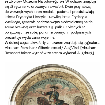
ze zbiorów Muzeum Narodowego we Wrocławiu znajduje
się 18 ręcznie kolorowanych akwafort. Dwie przynależą
do wewnętrznych stron medalu–pudełka i przedstawiają
księcia Fryderyka Henryka Ludwika, brata Fryderyka
Wielkiego, generała podczas wojny siedmioletniej na tle
sceny bitewnej oraz huzara z 5. pułku. Kolejnych 16,
połączonych ze sobą, ponumerowanych i podpisanych
prezentuje wydarzenia wojenne.
W dolnej części akwaforty z huzarem znajduje się sygnatura:
Abraham Remshart/ Silbertr: excud:/ Aug:Vind: [Abraham
Remshart tokarz wyrobów ze srebra wykonał Augsburg].