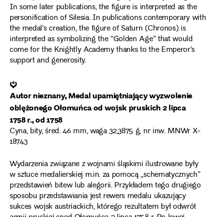
In some later publications, the figure is interpreted as the
personification of Silesia. In publications contemporary with
the medal’s creation, the figure of Saturn (Chronos) is
interpreted as symbolizing the “Golden Age” that would
come for the Knightly Academy thanks to the Emperor’s
support and generosity.
❦
Autor nieznany, Medal upamiętniający wyzwolenie
oblężonego Ołomuńca od wojsk pruskich 2 lipca
1758 r., od 1758
Cyna, bity, śred. 46 mm, waga 32,3875 g, nr inw. MNWr X-
18743
Wydarzenia związane z wojnami śląskimi ilustrowane były
w sztuce medalierskiej m.in. za pomocą „schematycznych”
przedstawień bitew lub alegorii. Przykładem tego drugiego
sposobu przedstawiania jest rewers medalu ukazujący
sukces wojsk austriackich, którego rezultatem był odwrót