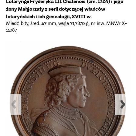
Lotaryngii Fryderyka III Châtenois (zm. 1303) i jego
żony Małgorzaty z serii dotyczącej władców
lotaryńskich i ich genealogii, XVIII w.
Miedź, bity, śred. 47 mm, waga 71,7870 g, nr inw. MNWr X-
11087