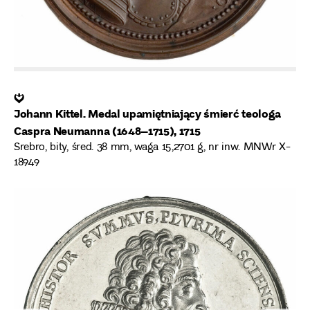
❦
Johann Kittel. Medal upamiętniający śmierć teologa
Caspra Neumanna (1648–1715), 1715
Srebro, bity, śred. 38 mm, waga 15,2701 g, nr inw. MNWr X-
18949