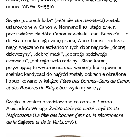
Miedź, bity, patynowany, śred. 42 mm, waga 31,8465 g,
nr inw. MNWr X-15516
Święto „dobrych ludzi” (
Fête des Bonnes-Gens
) zostało
ustanowione w Canon w Normandii 10 lutego 1775 r.
przez właściciela dóbr Canon adwokata Jean-Bapiste’a Elie
de Beaumonta i jego żonę pisarkę Anne-Louise. Podczas
niego wręczano mieszkańcom tych dóbr nagrody: „dobrej
dziewczyny”, „dobrej matki”, „dobrego sędziwego
człowieka”, „dobrego szefa rodziny”. Skład komisji
przyznającej te wyróżnienia oraz wymogi, które powinni
spełniać kandydaci do nagród zostały dokładnie określone
i opublikowane w książce
Fêtes des Bonnes-Gens de Canon
et des Rosieres de Briquebec
, wydanej w 1777 r.
Święto to zostało przedstawione na obrazie Pierre’a
Alexandre’a Willego
Święto Dobrych Ludzi, czyli Cnota
Nagrodzona
(
La fête des bonnes gens ou la récompense
de la Sagesse et de la Vertu
, 1776).