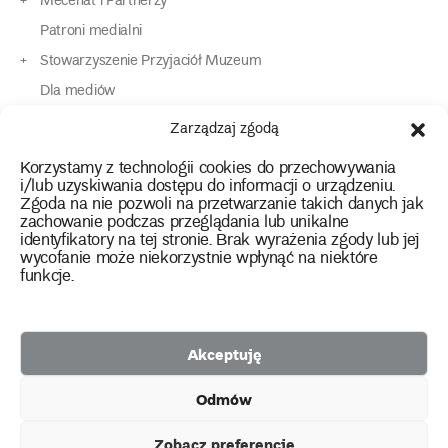
Mecenat i Partnerzy
Patroni medialni
Stowarzyszenie Przyjaciół Muzeum
Dla mediów
Dla osób o specjalnych potrzebach
Zarządzaj zgodą
Komunikaty
Korzystamy z technologii cookies do przechowywania
Kontakt
i/lub uzyskiwania dostępu do informacji o urządzeniu.
Zgoda na nie pozwoli na przetwarzanie takich danych jak
zachowanie podczas przeglądania lub unikalne
instagram
twitter
facebook
youtube
tiktok
identyfikatory na tej stronie. Brak wyrażenia zgody lub jej
wycofanie może niekorzystnie wpłynąć na niektóre
funkcje.
Polityka prywatności
Deklaracja dostępności
Akceptuję
2026 Copyright by Muzeum Narodowe we Wrocławiu
Odmów
Facebook
facebook
facebook
Facebook
facebook
Muzeum
Pawilonu
Muzeum
Panoramy
Stowarzyszenie
Projekty
Narodowego
Czterech
Etnograficznego
Racławickiej
Przyjaciół
Zobacz preferencje