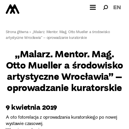
Wyszukiw
Wyszuk
EN
dla:
Strona główna
>
„Malarz. Mentor. Mag. Otto Mueller a środowisko
artystyczne Wrocławia” – oprowadzanie kuratorskie
„Malarz. Mentor. Mag.
Otto Mueller a środowisko
artystyczne Wrocławia” –
oprowadzanie kuratorskie
9 kwietnia 2019
A oto fotorelacja z oprowadzania kuratorskiego po nowej
wystawie czasowej.