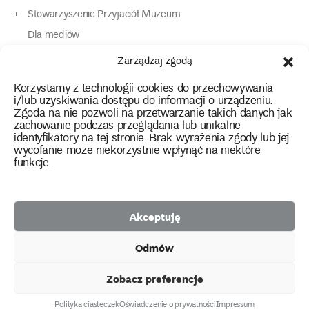
Stowarzyszenie Przyjaciół Muzeum
Dla mediów
Dla osób o specjalnych potrzebach
Zarządzaj zgodą
Komunikaty
Korzystamy z technologii cookies do przechowywania
Kontakt
i/lub uzyskiwania dostępu do informacji o urządzeniu.
Zgoda na nie pozwoli na przetwarzanie takich danych jak
zachowanie podczas przeglądania lub unikalne
instagram
twitter
facebook
youtube
tiktok
identyfikatory na tej stronie. Brak wyrażenia zgody lub jej
wycofanie może niekorzystnie wpłynąć na niektóre
funkcje.
Polityka prywatności
Deklaracja dostępności
Akceptuję
2026 Copyright by Muzeum Narodowe we Wrocławiu
Odmów
Facebook
facebook
facebook
Facebook
facebook
Muzeum
Pawilonu
Muzeum
Panoramy
Stowarzyszenie
Projekty
Narodowego
Czterech
Etnograficznego
Racławickiej
Przyjaciół
Zobacz preferencje
unijne
Kopuł
Muzeum
Narodowego
Polityka ciasteczek
Oświadczenie o prywatności
Impressum