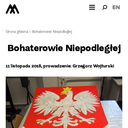
Wyszukiw
Wyszuk
EN
dla:
Strona główna
>
Bohaterowie Niepodległej
Bohaterowie Niepodległej
11 listopada 2018, prowadzenie: Grzegorz Wojturski