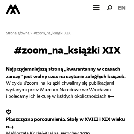
Wyszukiw
Wyszuk
EN
dla:
Strona główna
>
#zoom_na_książki XIX
#zoom_na_książki XIX
Najprzyjemniejszą stroną „kwarantanny w czasach
zarazy” jest wolny czas na czytanie zaległych książek.
W cyklu #zoom_na_książki chwalimy się publikacjami
wydanymi przez Muzeum Narodowe we Wrocławiu
i polecamy ich lekturę w każdych okolicznościach ➸
❦
Płaszczyzna porozumienia. Stoły w XVIII i XIX wieku
➸
Małgorzata Korżel-Kraśna, Wrocław 2020