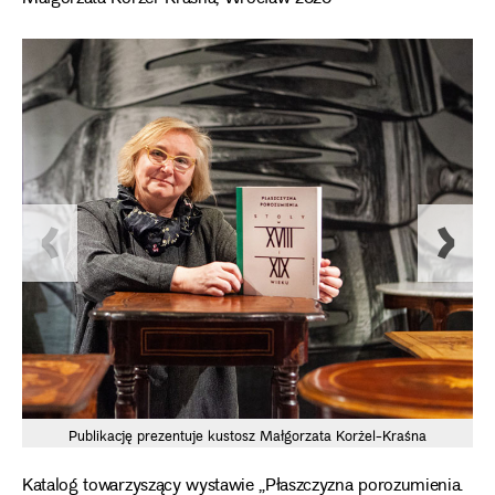
Publikację prezentuje kustosz Małgorzata Korżel-Kraśna
Katalog towarzyszący wystawie „Płaszczyzna porozumienia.