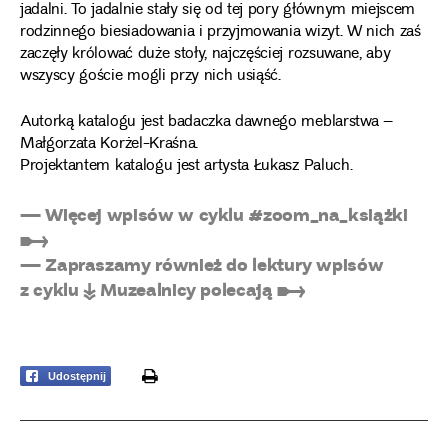
jadalni. To jadalnie stały się od tej pory głównym miejscem
rodzinnego biesiadowania i przyjmowania wizyt. W nich zaś
zaczęły królować duże stoły, najczęściej rozsuwane, aby
wszyscy goście mogli przy nich usiąść.
Autorką katalogu jest badaczka dawnego meblarstwa –
Małgorzata Korżel-Kraśna.
Projektantem katalogu jest artysta Łukasz Paluch.
— Więcej wpisów w cyklu #zoom_na_książki
➸
— Zapraszamy również do lektury wpisów
z cyklu ↡ Muzealnicy polecają ➸
print
Udostępnij