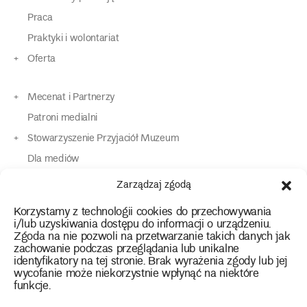
Praca
Praktyki i wolontariat
Oferta
Mecenat i Partnerzy
Patroni medialni
Stowarzyszenie Przyjaciół Muzeum
Dla mediów
Dla osób o specjalnych potrzebach
Zarządzaj zgodą
Komunikaty
Korzystamy z technologii cookies do przechowywania
Kontakt
i/lub uzyskiwania dostępu do informacji o urządzeniu.
Zgoda na nie pozwoli na przetwarzanie takich danych jak
zachowanie podczas przeglądania lub unikalne
instagram
twitter
facebook
youtube
tiktok
identyfikatory na tej stronie. Brak wyrażenia zgody lub jej
wycofanie może niekorzystnie wpłynąć na niektóre
funkcje.
Polityka prywatności