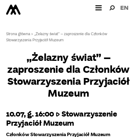
Wyszukiw
Wyszuk
EN
dla:
Strona główna
>
„Żelazny świat” – zaproszenie dla Członków
Stowarzyszenia Przyjaciół Muzeum
„Żelazny świat” –
zaproszenie dla Członków
Stowarzyszenia Przyjaciół
Muzeum
10.07, g. 16:00 ▷ Stowarzyszenie
Przyjaciół Muzeum
Członków Stowarzyszenia Przyjaciół Muzeum