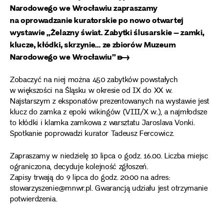
Narodowego we Wrocławiu zapraszamy
na oprowadzanie kuratorskie po nowo otwartej
wystawie
„Żelazny świat. Zabytki ślusarskie – zamki,
klucze, kłódki, skrzynie… ze zbiorów Muzeum
Narodowego we Wrocławiu” ➸
Zobaczyć na niej można 450 zabytków powstałych
w większości na Śląsku w okresie od IX do XX w.
Najstarszym z eksponatów prezentowanych na wystawie jest
klucz do zamka z epoki wikingów (VIII/X w.), a najmłodsze
to kłódki i klamka zamkowa z warsztatu Jaroslava Vonki.
Spotkanie poprowadzi kurator Tadeusz Fercowicz.
Zapraszamy w niedzielę 10 lipca o godz. 16.00. Liczba miejsc
ograniczona, decyduje kolejność zgłoszeń.
Zapisy trwają do 9 lipca do godz. 20:00 na adres:
stowarzyszenie@mnwr.pl. Gwarancją udziału jest otrzymanie
potwierdzenia.