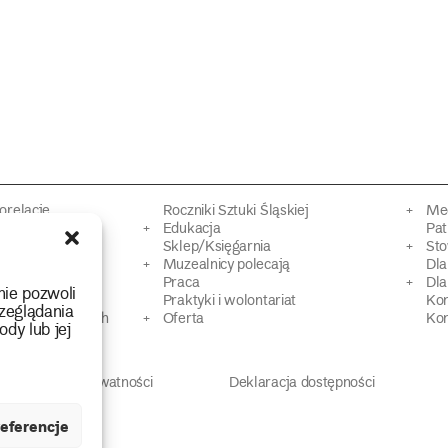
torelacje
Roczniki Sztuki Śląskiej
Mec
kacyjne
Edukacja
Pat
Sklep/Księgarnia
Sto
mowy
Muzealnicy polecają
Dl
Praca
Dla
nie pozwoli
 Dziedzictwa
Praktyki i wolontariat
Ko
zeglądania
 strat wojennych
Oferta
Kon
ody lub jej
Polityka prywatności
Deklaracja dostępności
eferencje