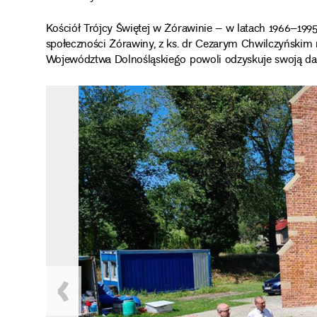
Kościół Trójcy Świętej w Żórawinie – w latach 196
społeczności Żórawiny, z ks. dr Cezarym Chwilczyńsk
Województwa Dolnośląskiego powoli odzyskuje swoją dawn