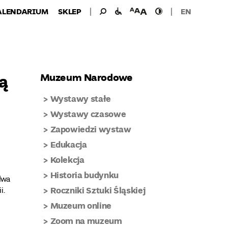
Wyszukiwanie
Wyszukaj
udogodnienia
wielkość
wysoki
ALENDARIUM
SKLEP
EN
dla:
dla
czcionki
kontrast
niepełnosprawnych
ją
Muzeum Narodowe
Wystawy stałe
Wystawy czasowe
Zapowiedzi wystaw
Edukacja
Kolekcja
Historia budynku
dwa
Roczniki Sztuki Śląskiej
i.
Muzeum online
Zoom na muzeum