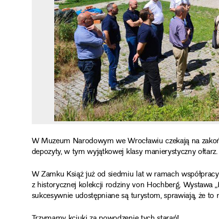
W Muzeum Narodowym we Wrocławiu czekają na zakończe
depozyty, w tym wyjątkowej klasy manierystyczny ołtarz.
W Zamku Książ już od siedmiu lat w ramach współprac
z historycznej kolekcji rodziny von Hochberg. Wystawa „M
sukcesywnie udostępniane są turystom, sprawiają, że to 
Trzymamy kciuki za powodzenie tych starań!