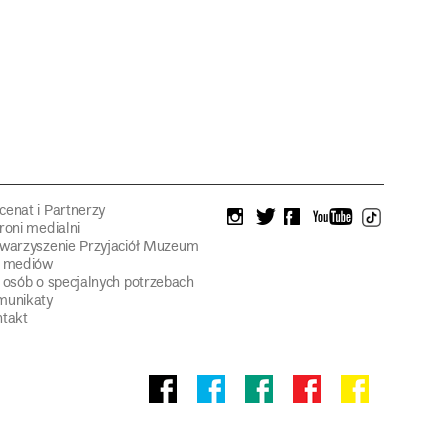
enat i Partnerzy
instagram
twitter
facebook
youtube
tiktok
roni medialni
warzyszenie Przyjaciół Muzeum
a mediów
 osób o specjalnych potrzebach
munikaty
takt
Facebook
facebook
facebook
Facebook
facebook
Muzeum
Pawilonu
Muzeum
Panoramy
Stowarzyszeni
Narodowego
Czterech
Etnograficznego
Racławickiej
Przyjaciół
Kopuł
Muzeum