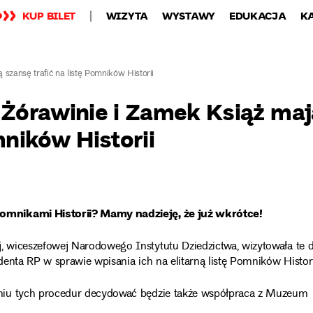
KUP BILET
WIZYTA
WYSTAWY
EDUKACJA
K
mają szansę trafić na listę Pomników Historii
w Żórawinie i Zamek Książ ma
mników Historii
̇ Pomnikami Historii? Mamy nadzieję, że już wkrótce!
 wiceszefowej Narodowego Instytutu Dziedzictwa, wizytowała te 
enta RP w sprawie wpisania ich na elitarną listę Pomników Histori
niu tych procedur decydować będzie także współpraca z Muzeum