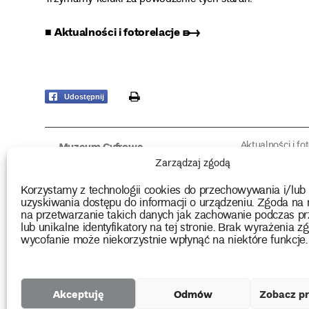
■ Aktualności i fotorelacje ➸
print
Udostępnij
Aktualności i fo
Muzeum Cyfrowe
Fotorelacje edu
O muzeum
Zarządzaj zgodą
Intrygujące!
Konserwacja
Muzealne roz
Użyczenia obiektów
Korzystamy z technologii cookies do przechowywania i/lub
Kolekcja
Biblioteka
uzyskiwania dostępu do informacji o urządzeniu. Zgoda na 
Europejskie Dni
Wydawnictwo
na przetwarzanie takich danych jak zachowanie podczas pr
Programy badań
Multimedia
lub unikalne identyfikatory na tej stronie. Brak wyrażenia zg
wycofanie może niekorzystnie wpłynąć na niektóre funkcje.
2026 Copyright by Muzeum Narodowe we Wrocławiu
Akceptuję
Odmów
Zobacz pr
Projekty
unijne