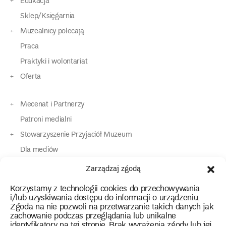
Edukacja
Sklep/Księgarnia
Muzealnicy polecają
Praca
Praktyki i wolontariat
Oferta
Mecenat i Partnerzy
Patroni medialni
Stowarzyszenie Przyjaciół Muzeum
Dla mediów
Dla osób o specjalnych potrzebach
Zarządzaj zgodą
Komunikaty
Korzystamy z technologii cookies do przechowywania
Kontakt
i/lub uzyskiwania dostępu do informacji o urządzeniu.
Zgoda na nie pozwoli na przetwarzanie takich danych jak
zachowanie podczas przeglądania lub unikalne
instagram
twitter
facebook
youtube
tiktok
identyfikatory na tej stronie. Brak wyrażenia zgody lub jej