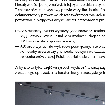
i kreatywności jednej z najwybitniejszych polskich artyst
I chociaż różniło te wystawy prawie wszystko, to niektór
dokumentowały prawdziwe oblicze twórczości wielkich in
pozostawili ci wyjątkowi artyści, ale też prezentowały pr
Przez 8 miesięcy trwania wystawy „Abakanowicz. Totalna
— 2153 uczniów wzięło udział w muzealnych lekcjach p
— 1861 osób zostało oprowadzonych,
— 515 osób wysłuchało wykładów poświęconych twórcz
— 304 osoby uczestniczyły w weekendowych warsztatac
— 36 edukatorów z całej Polski podzieliło się z nami s
A była to to tylko część wszystkich wydarzeń towarzyszą
z ostatniego oprowadzania kuratorskiego i uroczystego f