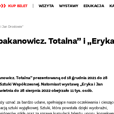
KUP BILET
WIZYTA
WYSTAWY
EDUKACJA
K
i Jan Drostowie”
akanowicz. Totalna” i „Eryk
nowicz. Totalna” prezentowaną od 18 grudnia 2021 do 28
Sztuki Współczesnej. Natomiast wystawę „Eryka i Jan
nia do 28 sierpnia 2022 obejrzało 11 tys. osób.
y uznać za bardzo udane, spełniające nasze oczekiwania i ciesząc
ą sztuki wyjątkowej. Sztuki, która powstała dzięki wyobraźni,
esignerów szkła oraz za sprawą kumulacji talentu, uporu, konsekwe