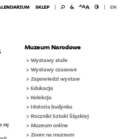
Wyszukiwanie
Wyszukaj
udogodnienia
wielkość
wysoki
ALENDARIUM
SKLEP
EN
dla:
dla
czcionki
kontrast
niepełnosprawnych
a
Muzeum Narodowe
Wystawy stałe
Wystawy czasowe
Zapowiedzi wystaw
Edukacja
Kolekcja
Historia budynku
Roczniki Sztuki Śląskiej
e się
Muzeum online
Zoom na muzeum
ncji