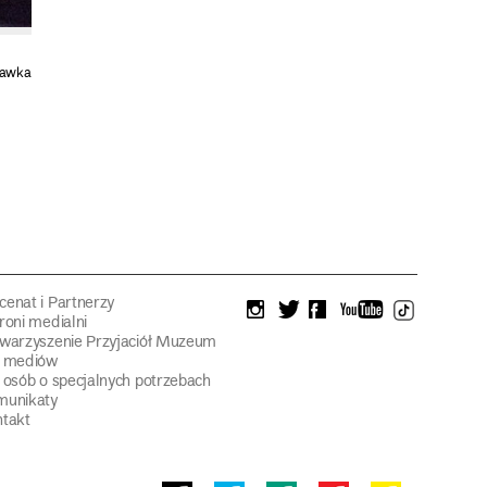
tawka
enat i Partnerzy
instagram
twitter
facebook
youtube
tiktok
roni medialni
warzyszenie Przyjaciół Muzeum
a mediów
 osób o specjalnych potrzebach
munikaty
takt