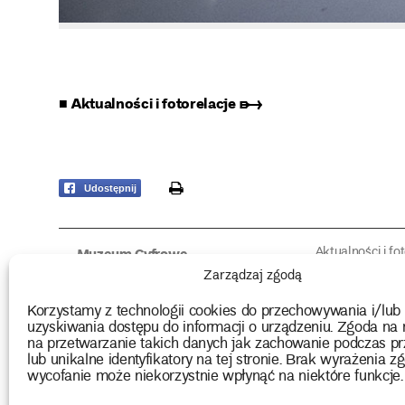
■ Aktualności i fotorelacje ➸
print
Udostępnij
Aktualności i fo
Muzeum Cyfrowe
Fotorelacje edu
O muzeum
Zarządzaj zgodą
Intrygujące!
Konserwacja
Muzealne roz
Użyczenia obiektów
Korzystamy z technologii cookies do przechowywania i/lub
Kolekcja
Biblioteka
uzyskiwania dostępu do informacji o urządzeniu. Zgoda na 
Europejskie Dni
Wydawnictwo
na przetwarzanie takich danych jak zachowanie podczas pr
Programy badań
Multimedia
lub unikalne identyfikatory na tej stronie. Brak wyrażenia zg
wycofanie może niekorzystnie wpłynąć na niektóre funkcje.