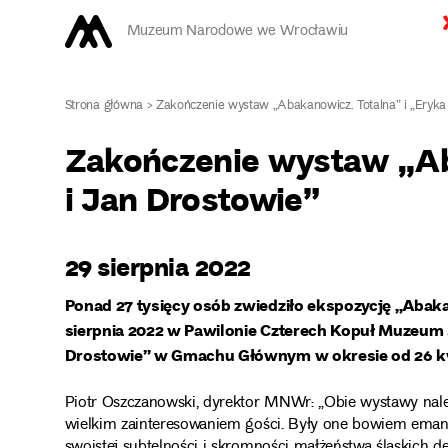
Muzeum Narodowe we Wrocławiu
Strona główna
>
Zakończenie wystaw „Abakanowicz. Totalna” i „Eryka 
Zakończenie wystaw „Ab
i Jan Drostowie”
29 sierpnia 2022
Ponad 27 tysięcy osób zwiedziło ekspozycję „Abaka
sierpnia 2022 w Pawilonie Czterech Kopuł Muzeum 
Drostowie” w Gmachu Głównym w okresie od 26 kwiet
Piotr Oszczanowski, dyrektor MNWr: „Obie wystawy należ
wielkim zainteresowaniem gości. Były one bowiem emanacj
swoistej subtelności i skromności małżeństwa śląskich d