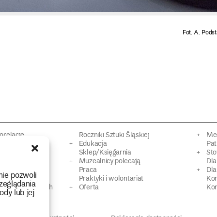
Fot. A. Pods
torelacje
Roczniki Sztuki Śląskiej
Mec
kacyjne
Edukacja
Pat
Sklep/Księgarnia
Sto
mowy
Muzealnicy polecają
Dl
Praca
Dla
nie pozwoli
 Dziedzictwa
Praktyki i wolontariat
Ko
zeglądania
 strat wojennych
Oferta
Kon
ody lub jej