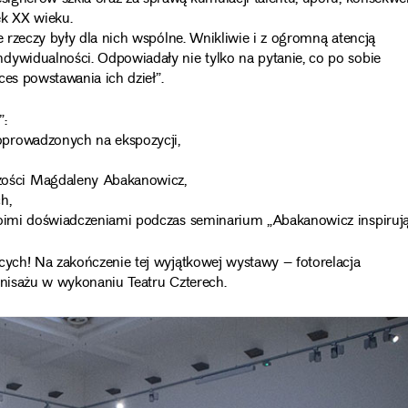
ek XX wieku.
e rzeczy były dla nich wspólne. Wnikliwie i z ogromną atencją
dywidualności. Odpowiadały nie tylko na pytanie, co po sobie
oces powstawania ich dzieł”.
”:
oprowadzonych na ekspozycji,
ości Magdaleny Abakanowicz,
h,
woimi doświadczeniami podczas seminarium „Abakanowicz inspirują
cych! Na zakończenie tej wyjątkowej wystawy – fotorelacja
inisażu w wykonaniu Teatru Czterech.