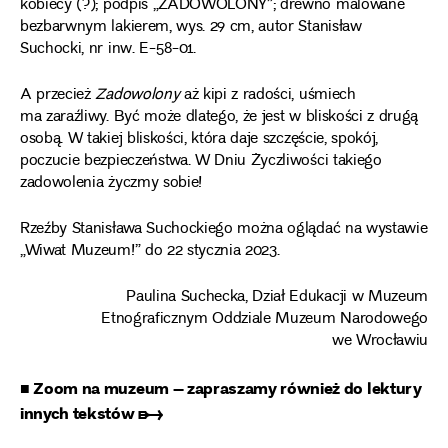
kobiecy (?); podpis „ZADOWOLONY”; drewno malowane
bezbarwnym lakierem, wys. 29 cm, autor Stanisław
Suchocki, nr inw. E-58-01.
A przecież
Zadowolony
aż kipi z radości, uśmiech
ma zaraźliwy. Być może dlatego, że jest w bliskości z drugą
osobą. W takiej bliskości, która daje szczęście, spokój,
poczucie bezpieczeństwa. W Dniu Życzliwości takiego
zadowolenia życzmy sobie!
Rzeźby Stanisława Suchockiego można oglądać na wystawie
„Wiwat Muzeum!” do 22 stycznia 2023.
Paulina Suchecka, Dział Edukacji w Muzeum
Etnograficznym Oddziale Muzeum Narodowego
we Wrocławiu
■ Zoom na muzeum – zapraszamy również do lektury
innych tekstów ➸