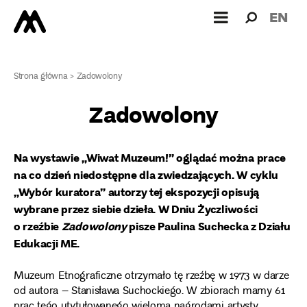
Wyszukiw
Wyszuk
EN
dla:
Strona główna
>
Zadowolony
Zadowolony
Na wystawie „Wiwat Muzeum!” oglądać można prace
na co dzień niedostępne dla zwiedzających. W cyklu
„Wybór kuratora” autorzy tej ekspozycji opisują
wybrane przez siebie dzieła. W Dniu Życzliwości
o rzeźbie
Zadowolony
pisze Paulina Suchecka z Działu
Edukacji ME.
Muzeum Etnograficzne otrzymało tę rzeźbę w 1973 w darze
od autora – Stanisława Suchockiego. W zbiorach mamy 61
prac tego utytułowanego wieloma nagrodami artysty