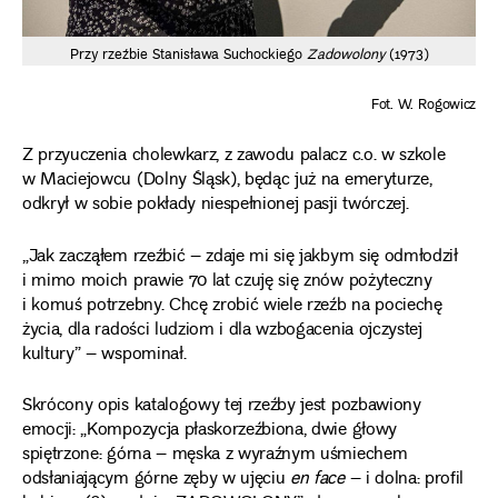
Przy rzeźbie Stanisława Suchockiego
Zadowolony
(1973)
Fot. W. Rogowicz
Z przyuczenia cholewkarz, z zawodu palacz c.o. w szkole
w Maciejowcu (Dolny Śląsk), będąc już na emeryturze,
odkrył w sobie pokłady niespełnionej pasji twórczej.
„Jak zacząłem rzeźbić – zdaje mi się jakbym się odmłodził
i mimo moich prawie 70 lat czuję się znów pożyteczny
i komuś potrzebny. Chcę zrobić wiele rzeźb na pociechę
życia, dla radości ludziom i dla wzbogacenia ojczystej
kultury” – wspominał.
Skrócony opis katalogowy tej rzeźby jest pozbawiony
emocji: „Kompozycja płaskorzeźbiona, dwie głowy
spiętrzone: górna – męska z wyraźnym uśmiechem
odsłaniającym górne zęby w ujęciu
en face
– i dolna: profil