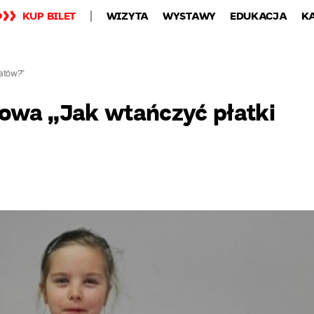
KUP BILET
WIZYTA
WYSTAWY
EDUKACJA
K
iatów?”
owa „Jak wtańczyć płatki