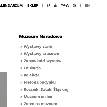
Wyszukiwanie
Wyszukaj
udogodnienia
wielkość
wysoki
ALENDARIUM
SKLEP
EN
dla:
dla
czcionki
kontrast
niepełnosprawnych
Muzeum Narodowe
Wystawy stałe
Wystawy czasowe
Zapowiedzi wystaw
Edukacja
Kolekcja
Historia budynku
Roczniki Sztuki Śląskiej
Muzeum online
Zoom na muzeum