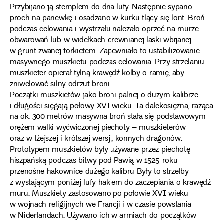
Przybijano ją stemplem do dna lufy. Następnie sypano
proch na panewkę i osadzano w kurku tlący się lont. Broń
podczas celowania i wystrzału należało oprzeć na murze
obwarowań lub w widełkach drewnianej laski wbijanej
w grunt zwanej forkietem. Zapewniało to ustabilizowanie
masywnego muszkietu podczas celowania. Przy strzelaniu
muszkieter opierał tylną krawędź kolby o ramię, aby
zniwelować silny odrzut broni.
Początki muszkietów jako broni palnej o dużym kalibrze
i długości sięgają połowy XVI wieku. Ta dalekosiężna, rażąca
na ok. 300 metrów masywna broń stała się podstawowym
orężem walki wyćwiczonej piechoty – muszkieterów
oraz w lżejszej i krótszej wersji, konnych dragonów.
Prototypem muszkietów były używane przez piechotę
hiszpańską podczas bitwy pod Pawią w 1525 roku
przenośne hakownice dużego kalibru Były to strzelby
z wystającym poniżej lufy hakiem do zaczepiania o krawędź
muru. Muszkiety zastosowano po połowie XVI wieku
w wojnach religijnych we Francji i w czasie powstania
w Niderlandach. Używano ich w armiach do początków