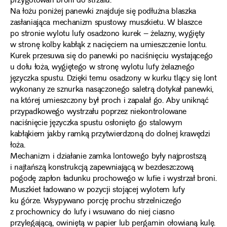
przygotowań broni do strzału.
Na łożu poniżej panewki znajduje się podłużna blaszka
zasłaniająca mechanizm spustowy muszkietu. W blaszce
po stronie wylotu lufy osadzono kurek – żelazny, wygięty
w stronę kolby kabłąk z nacięciem na umieszczenie lontu.
Kurek przesuwa się do panewki po naciśnięciu wystającego
u dołu łoża, wygiętego w stronę wylotu lufy żelaznego
języczka spustu. Dzięki temu osadzony w kurku tlący się lont
wykonany ze sznurka nasączonego saletrą dotykał panewki,
na której umieszczony był proch i zapalał go. Aby uniknąć
przypadkowego wystrzału poprzez niekontrolowane
naciśnięcie języczka spustu osłonięto go stalowym
kabłąkiem jakby ramką przytwierdzoną do dolnej krawędzi
łoża.
Mechanizm i działanie zamka lontowego były najprostszą
i najtańszą konstrukcją zapewniającą w bezdeszczową
pogodę zapłon ładunku prochowego w lufie i wystrzał broni.
Muszkiet ładowano w pozycji stojącej wylotem lufy
ku górze. Wsypywano porcję prochu strzelniczego
z prochownicy do lufy i wsuwano do niej ciasno
przylegającą, owiniętą w papier lub pergamin ołowianą kulę.