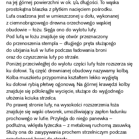
na jej górnej powierzchni w ok. 1/4 długości. To wąska
prostokątna blaszka z płytkim nacięciem pośrodku.
Lufa osadzona jest w umieszczonej u dołu, wykonanej
z ciemnobrązowego drewna orzechowego wąskiej
obudowie – łożu. Sięga ono do wylotu lufy.
Pod lufą w łożu znajduje się otwór przeznaczony
do przenoszenia stempla – długiego pręta służącego
do ubijania kuli w lufie podczas ładowania broni
oraz do czyszczenia lufy po strzale.
Poniżej przeciwległej do wylotu części lufy łoże rozszerza się
ku dołowi. Tą część drewnianej obudowy nazywamy kolbą.
Kolba muszkietu przypomina kształtem lekko wygiętą
ku dołowi rybią płetwę ogonową. Na górnej krawędzi kolby
znajduje się półokrągłe wycięcie, służące do wygodnego
ułożenia kciuka strzelca.
Po prawej stronie lufy, na wysokości rozszerzenia łoża
znajduje się wąski otworek, umożliwiający zapłon ładunku
prochowego w lufie. Przylega do niego panewka –
podłużna, wklęsła łyżeczka – z metalową ruchomą zasuwką.
Służy ona do zasypywania prochem strzelniczym podczas