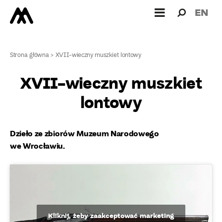
Wyszukiw
Wyszuk
EN
dla:
Strona główna
>
XVII-wieczny muszkiet lontowy
XVII-wieczny muszkiet
lontowy
Dzieło ze zbiorów Muzeum Narodowego
we Wrocławiu.
Kliknij, żeby zaakceptować marketing