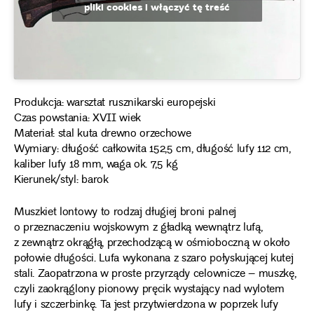
pliki cookies i włączyć tę treść
Produkcja: warsztat rusznikarski europejski
Czas powstania: XVII wiek
Materiał: stal kuta drewno orzechowe
Wymiary: długość całkowita 152,5 cm, długość lufy 112 cm,
kaliber lufy 18 mm, waga ok. 7,5 kg
Kierunek/styl: barok
Muszkiet lontowy to rodzaj długiej broni palnej
o przeznaczeniu wojskowym z gładką wewnątrz lufą,
z zewnątrz okrągłą, przechodzącą w ośmioboczną w około
połowie długości. Lufa wykonana z szaro połyskującej kutej
stali. Zaopatrzona w proste przyrządy celownicze – muszkę,
czyli zaokrąglony pionowy pręcik wystający nad wylotem
lufy i szczerbinkę. Ta jest przytwierdzona w poprzek lufy