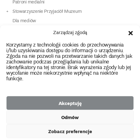
Patroni medialni
Stowarzyszenie Przyjaciół Muzeum
Dla mediów
Dla osób o specjalnych potrzebach
Zarządzaj zgodą
Komunikaty
Korzystamy z technologii cookies do przechowywania
Kontakt
i/lub uzyskiwania dostępu do informacji o urządzeniu.
Zgoda na nie pozwoli na przetwarzanie takich danych jak
zachowanie podczas przeglądania lub unikalne
instagram
twitter
facebook
youtube
tiktok
identyfikatory na tej stronie. Brak wyrażenia zgody lub jej
wycofanie może niekorzystnie wpłynąć na niektóre
funkcje.
Polityka prywatności
Deklaracja dostępności
Akceptuję
2026 Copyright by Muzeum Narodowe we Wrocławiu
Odmów
Facebook
facebook
facebook
Facebook
facebook
Muzeum
Pawilonu
Muzeum
Panoramy
Stowarzyszenie
Projekty
Narodowego
Czterech
Etnograficznego
Racławickiej
Przyjaciół
Zobacz preferencje
unijne
Kopuł
Muzeum