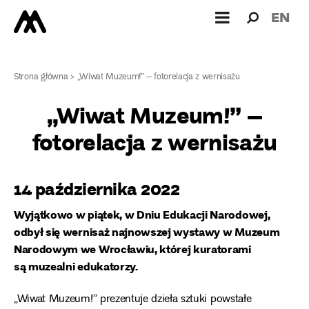
Wyszukiw
Wyszuk
EN
dla:
Strona główna
>
„Wiwat Muzeum!” – fotorelacja z wernisażu
„Wiwat Muzeum!” –
fotorelacja z wernisażu
14 października 2022
Wyjątkowo w piątek, w Dniu Edukacji Narodowej,
odbył się wernisaż najnowszej wystawy w Muzeum
Narodowym we Wrocławiu, której kuratorami
są muzealni edukatorzy.
„Wiwat Muzeum!” prezentuje dzieła sztuki powstałe