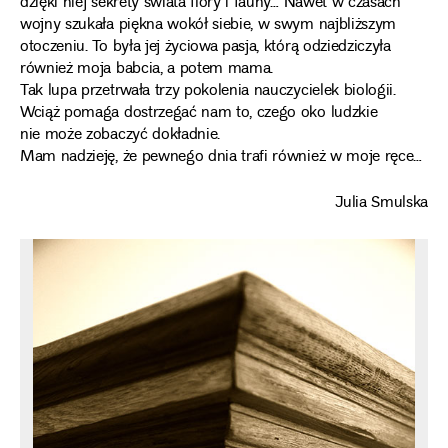
dzięki niej sekrety świata flory i fauny… Nawet w czasach
wojny szukała piękna wokół siebie, w swym najbliższym
otoczeniu. To była jej życiowa pasja, którą odziedziczyła
również moja babcia, a potem mama.
Tak lupa przetrwała trzy pokolenia nauczycielek biologii.
Wciąż pomaga dostrzegać nam to, czego oko ludzkie
nie może zobaczyć dokładnie.
Mam nadzieję, że pewnego dnia trafi również w moje ręce…
Julia Smulska