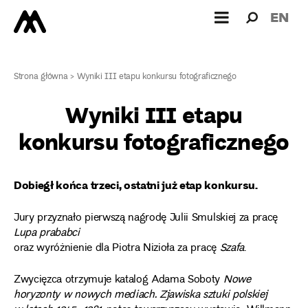
Wyszukiw
Wyszuk
EN
dla:
Strona główna
>
Wyniki III etapu konkursu fotograficznego
Wyniki III etapu
konkursu fotograficznego
Dobiegł końca trzeci, ostatni już etap konkursu.
Jury przyznało pierwszą nagrodę Julii Smulskiej za pracę
Lupa prababci
oraz wyróżnienie dla Piotra Nizioła za pracę
Szafa
.
Zwycięzca otrzymuje katalog Adama Soboty
Nowe
horyzonty w nowych mediach. Zjawiska sztuki polskiej