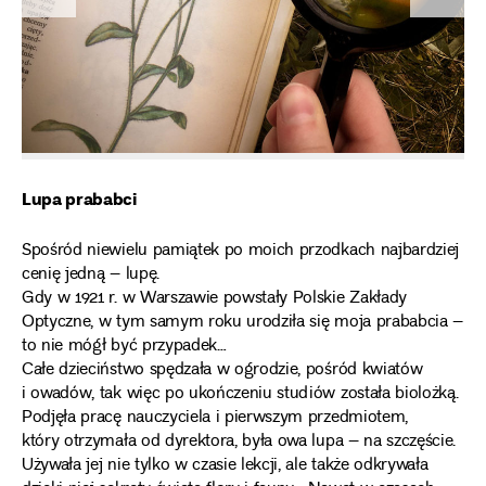
Lupa prababci
Spośród niewielu pamiątek po moich przodkach najbardziej
cenię jedną – lupę.
Gdy w 1921 r. w Warszawie powstały Polskie Zakłady
Optyczne, w tym samym roku urodziła się moja prababcia –
to nie mógł być przypadek…
Całe dzieciństwo spędzała w ogrodzie, pośród kwiatów
i owadów, tak więc po ukończeniu studiów została biolożką.
Podjęła pracę nauczyciela i pierwszym przedmiotem,
który otrzymała od dyrektora, była owa lupa – na szczęście.
Używała jej nie tylko w czasie lekcji, ale także odkrywała