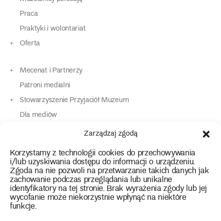
Praca
Praktyki i wolontariat
Oferta
Mecenat i Partnerzy
Patroni medialni
Stowarzyszenie Przyjaciół Muzeum
Dla mediów
Dla osób o specjalnych potrzebach
Zarządzaj zgodą
Komunikaty
Korzystamy z technologii cookies do przechowywania
Kontakt
i/lub uzyskiwania dostępu do informacji o urządzeniu.
Zgoda na nie pozwoli na przetwarzanie takich danych jak
zachowanie podczas przeglądania lub unikalne
instagram
twitter
facebook
youtube
tiktok
identyfikatory na tej stronie. Brak wyrażenia zgody lub jej
wycofanie może niekorzystnie wpłynąć na niektóre
funkcje.
Polityka prywatności