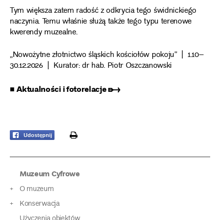
Tym większa zatem radość z odkrycia tego świdnickiego
naczynia. Temu właśnie służą także tego typu terenowe
kwerendy muzealne.
„Nowożytne złotnictwo śląskich kościołów pokoju” | 1.10–
30.12.2026 | Kurator: dr hab. Piotr Oszczanowski
■ Aktualności i fotorelacje ➸
print
Udostępnij
Muzeum Cyfrowe
O muzeum
Konserwacja
Użyczenia obiektów