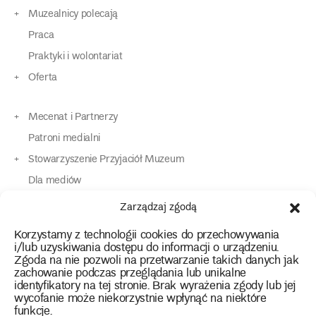
Muzealnicy polecają
Praca
Praktyki i wolontariat
Oferta
Mecenat i Partnerzy
Patroni medialni
Stowarzyszenie Przyjaciół Muzeum
Dla mediów
Dla osób o specjalnych potrzebach
Zarządzaj zgodą
Komunikaty
Korzystamy z technologii cookies do przechowywania
Kontakt
i/lub uzyskiwania dostępu do informacji o urządzeniu.
Zgoda na nie pozwoli na przetwarzanie takich danych jak
zachowanie podczas przeglądania lub unikalne
instagram
twitter
facebook
youtube
tiktok
identyfikatory na tej stronie. Brak wyrażenia zgody lub jej
wycofanie może niekorzystnie wpłynąć na niektóre
funkcje.