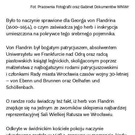
Fot. Pracownia Fotografii oraz Gabinet Dokumentów MNWr
Było to naczynie sprawione dla Georga von Flandrina
(1600–1654), o czym zaświadcza jego herb i inskrypcja
umieszczona na pokrywce tego srebrnego pojemnika.
Von Flandrin był bogatym patrycjuszem, absolwentem
Uniwersytetu we Frankfurcie nad Odrą oraz radcą
piastowskich książąt legnickich, skoligaconym poprzez
małżeństwa z najbogatszymi rodami patrycjuszowskimi
i członkami Rady miasta Wrocławia czasów wojny 30-letniej
– von Ebenn und Brunnen oraz Oelhafen und
Schöllenbach.
O randze rodu świadczy też fakt, iż herb von Flandrin
znajduje się na jednym ze zworników sklepienia najbardziej
reprezentacyjnej Sali Wielkiej Ratusza we Wrocławiu.
Odkryte w świdnickim kościele pokoju naczynie