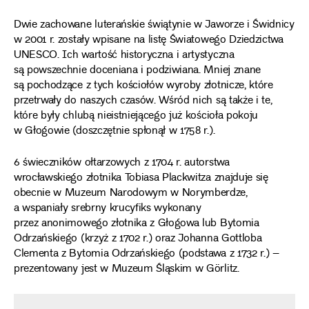
Dwie zachowane luterańskie świątynie w Jaworze i Świdnicy
w 2001 r. zostały wpisane na listę Światowego Dziedzictwa
UNESCO. Ich wartość historyczna i artystyczna
są powszechnie doceniana i podziwiana. Mniej znane
są pochodzące z tych kościołów wyroby złotnicze, które
przetrwały do naszych czasów. Wśród nich są także i te,
które były chlubą nieistniejącego już kościoła pokoju
w Głogowie (doszczętnie spłonął w 1758 r.).
6 świeczników ołtarzowych z 1704 r. autorstwa
wrocławskiego złotnika Tobiasa Plackwitza znajduje się
obecnie w Muzeum Narodowym w Norymberdze,
a wspaniały srebrny krucyfiks wykonany
przez anonimowego złotnika z Głogowa lub Bytomia
Odrzańskiego (krzyż z 1702 r.) oraz Johanna Gottloba
Clementa z Bytomia Odrzańskiego (podstawa z 1732 r.) –
prezentowany jest w Muzeum Śląskim w Görlitz.