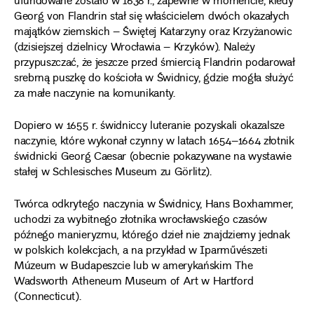
ufundowane zostało w 1638 r., zapewne w momencie, kiedy
Georg von Flandrin stał się właścicielem dwóch okazałych
majątków ziemskich – Świętej Katarzyny oraz Krzyżanowic
(dzisiejszej dzielnicy Wrocławia – Krzyków). Należy
przypuszczać, że jeszcze przed śmiercią Flandrin podarował
srebrną puszkę do kościoła w Świdnicy, gdzie mogła służyć
za małe naczynie na komunikanty.
Dopiero w 1655 r. świdniccy luteranie pozyskali okazalsze
naczynie, które wykonał czynny w latach 1654–1664 złotnik
świdnicki Georg Caesar (obecnie pokazywane na wystawie
stałej w Schlesisches Museum zu Görlitz).
Twórca odkrytego naczynia w Świdnicy, Hans Boxhammer,
uchodzi za wybitnego złotnika wrocławskiego czasów
późnego manieryzmu, którego dzieł nie znajdziemy jednak
w polskich kolekcjach, a na przykład w Iparművészeti
Múzeum w Budapeszcie lub w amerykańskim The
Wadsworth Atheneum Museum of Art w Hartford
(Connecticut).