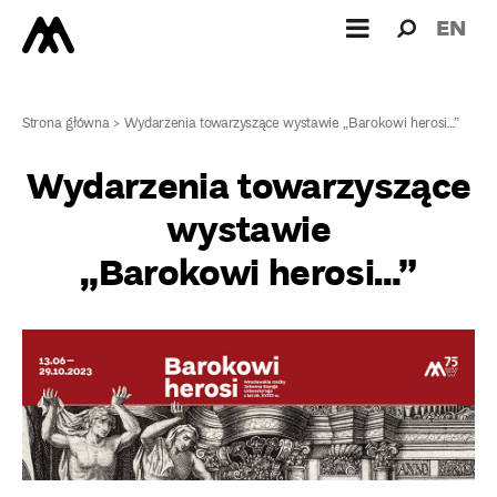
Wyszukiw
Wyszuk
EN
dla:
Strona główna
>
Wydarzenia towarzyszące wystawie „Barokowi herosi…”
Wydarzenia towarzyszące
wystawie
„Barokowi herosi…”