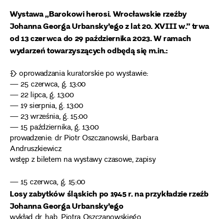
Wystawa „Barokowi herosi. Wrocławskie rzeźby
Johanna Georga Urbansky’ego z lat 20. XVIII w.” trwa
od 13 czerwca do 29 października 2023.
W ramach
wydarzeń towarzyszących odbędą się m.in.:
❧ oprowadzania kuratorskie po wystawie:
— 25 czerwca, g. 13:00
— 22 lipca, g. 13:00
— 19 sierpnia, g. 13:00
— 23 września, g. 15:00
— 15 października, g. 13:00
prowadzenie: dr Piotr Oszczanowski, Barbara
Andruszkiewicz
wstęp z biletem na wystawy czasowe, zapisy
— 15 czerwca, g. 15:00
Losy zabytków śląskich po 1945 r. na przykładzie rzeźb
Johanna Georga Urbansky’ego
wykład dr. hab. Piotra Oszczanowskiego