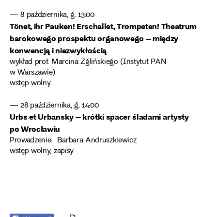
— 8 października, g. 13:00
Tönet, ihr Pauken! Erschallet, Trompeten! Theatrum
barokowego prospektu organowego – między
konwencją i niezwykłością
wykład prof. Marcina Zglińskiego (Instytut PAN
w Warszawie)
wstęp wolny
— 28 października, g. 14:00
Urbs et Urbansky – krótki spacer śladami artysty
po Wrocławiu
Prowadzenie: Barbara Andruszkiewicz
wstęp wolny, zapisy