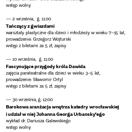
wstęp wolny
— 2 września, g. 11.00
Tańczący z gwiazdami
warsztaty plastyczne dla dzieci i młodzieży w wieku 7–15 lat,
prowadzenie: Grzegorz Wojturski
wstęp z biletami za 5 zł, zapisy
— 10 września, g. 11.00
Fascynujące przygody króla Dawida
zajęcia parateatralne dla dzieci w wieku 3–5 lat,
prowadzenie: Sławomir Ortyl
wstęp z biletami za 5 zł, zapisy
— 30 września, g. 12:00
Barokowa aranżacja wnętrza katedry wrocławskiej
i udział w niej Johanna Georga Urbansky’ego
wykład dr. Dariusza Galewskiego
wstęp wolny