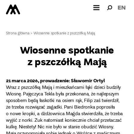
Wyszukiw
Wyszuk
EN
dla:
Strona główna
>
Wiosenne spotkanie z pszczółką Mają
Wiosenne spotkanie
z pszczółką Mają
21 marca 2026, prowadzenie:
Sławomir Ortyl
Wraz z pszczółką Mają i mieszkańcami łąki dzieci budziły
Wiosnę. Pajęczyca Tekla była przekonana, że najlepszym
sposobem będą łaskotki na osiem rąk, Filip zaś twierdził,
że trzeba rozwiązać zagadki. Pani Biedronka poprosiła
o nowe kropki, a dżdżownica Magda stwierdziła, że trzeba
wyjść z norki. Żuk natomiast koniecznie chciał przetaczać
kulkę. Niestety! Nic nie było w stanie obudzić Wiosny.
Maja przypomniała sobie jednak o Wróżce z magicznym