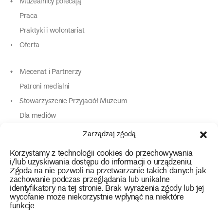
Muzealnicy polecają
Praca
Praktyki i wolontariat
Oferta
Mecenat i Partnerzy
Patroni medialni
Stowarzyszenie Przyjaciół Muzeum
Dla mediów
Dla osób o specjalnych potrzebach
Zarządzaj zgodą
Komunikaty
Korzystamy z technologii cookies do przechowywania
Kontakt
i/lub uzyskiwania dostępu do informacji o urządzeniu.
Zgoda na nie pozwoli na przetwarzanie takich danych jak
zachowanie podczas przeglądania lub unikalne
instagram
twitter
facebook
youtube
tiktok
identyfikatory na tej stronie. Brak wyrażenia zgody lub jej
wycofanie może niekorzystnie wpłynąć na niektóre
funkcje.
Polityka prywatności