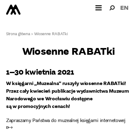
Wyszukiw
Wyszuk
EN
dla:
Strona główna
>
Wiosenne RABATki
Wiosenne RABATki
1–30 kwietnia 2021
W księgarni „Muzealna”
ruszyły wiosenne RABATki!
Przez cały kwiecień publikacje wydawnictwa Muzeum
Narodowego we Wrocławiu dostępne
są w promocyjnych cenach!
Zapraszamy Państwa do
muzealnej księgarni internetowej
➸