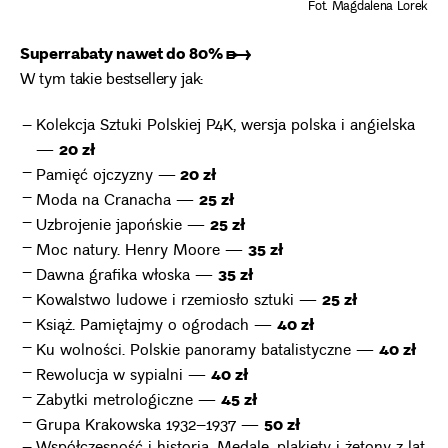
Fot. Magdalena Lorek
Superrabaty nawet do 80% ➸
W tym takie bestsellery jak:
Kolekcja Sztuki Polskiej P4K, wersja polska i angielska
20 zł
—
20 zł
Pamięć ojczyzny —
25 zł
Moda na Cranacha —
25 zł
Uzbrojenie japońskie —
35 zł
Moc natury. Henry Moore —
35 zł
Dawna grafika włoska —
25 zł
Kowalstwo ludowe i rzemiosło sztuki —
40 zł
Książ. Pamiętajmy o ogrodach —
40 zł
Ku wolności. Polskie panoramy batalistyczne —
40 zł
Rewolucja w sypialni —
45 zł
Zabytki metrologiczne —
50 zł
Grupa Krakowska 1932–1937 —