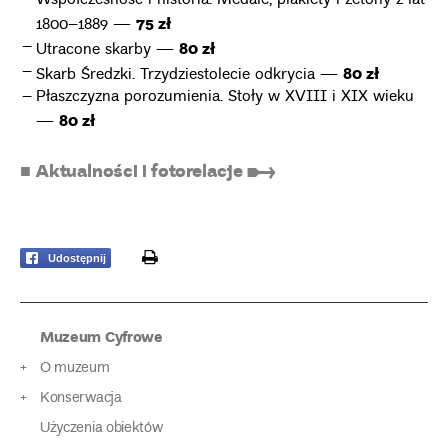
Współczesność i historia. Medale, plakiety i żetony z lat
75 zł
1800–1889 —
80 zł
Utracone skarby —
80 zł
Skarb Średzki. Trzydziestolecie odkrycia —
Płaszczyzna porozumienia. Stoły w XVIII i XIX wieku
80 zł
—
■ Aktualności i fotorelacje ➸
print
Udostępnij
Muzeum Cyfrowe
O muzeum
Konserwacja
Użyczenia obiektów