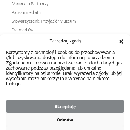
Mecenat i Partnerzy
Patroni medialni
Stowarzyszenie Przyjaciół Muzeum
Dla mediów
Dla osób o specjalnych potrzebach
Zarządzaj zgodą
Komunikaty
Korzystamy z technologii cookies do przechowywania
Kontakt
i/lub uzyskiwania dostępu do informacji o urządzeniu.
Zgoda na nie pozwoli na przetwarzanie takich danych jak
zachowanie podczas przeglądania lub unikalne
instagram
twitter
facebook
youtube
tiktok
identyfikatory na tej stronie. Brak wyrażenia zgody lub jej
wycofanie może niekorzystnie wpłynąć na niektóre
funkcje.
Polityka prywatności
Deklaracja dostępności
Akceptuję
2026 Copyright by Muzeum Narodowe we Wrocławiu
Odmów
Facebook
facebook
facebook
Facebook
facebook
Muzeum
Pawilonu
Muzeum
Panoramy
Stowarzyszenie