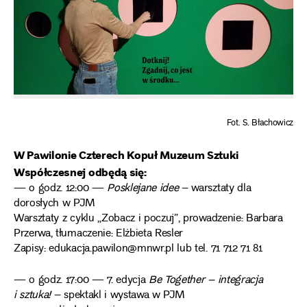
Fot. S. Błachowicz
W Pawilonie Czterech Kopuł Muzeum Sztuki
Współczesnej odbędą się:
— o godz. 12:00 —
Posklejane idee
– warsztaty dla
dorosłych w PJM
Warsztaty z cyklu „Zobacz i poczuj”, prowadzenie: Barbara
Przerwa, tłumaczenie: Elżbieta Resler
Zapisy: edukacja.pawilon@mnwr.pl lub tel. 71 712 71 81
— o godz. 17:00 — 7. edycja
Be Together – integracja
i sztuka!
– spektakl i wystawa w PJM