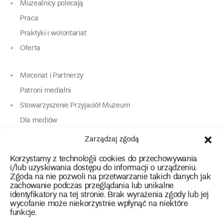
Muzealnicy polecają
Praca
Praktyki i wolontariat
Oferta
Mecenat i Partnerzy
Patroni medialni
Stowarzyszenie Przyjaciół Muzeum
Dla mediów
Dla osób o specjalnych potrzebach
Zarządzaj zgodą
Komunikaty
Korzystamy z technologii cookies do przechowywania
Kontakt
i/lub uzyskiwania dostępu do informacji o urządzeniu.
Zgoda na nie pozwoli na przetwarzanie takich danych jak
zachowanie podczas przeglądania lub unikalne
instagram
twitter
facebook
youtube
tiktok
identyfikatory na tej stronie. Brak wyrażenia zgody lub jej
wycofanie może niekorzystnie wpłynąć na niektóre
funkcje.
Polityka prywatności