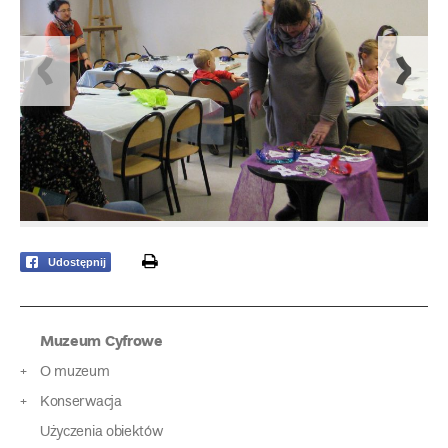
print
Udostępnij
Muzeum Cyfrowe
O muzeum
Konserwacja
Użyczenia obiektów