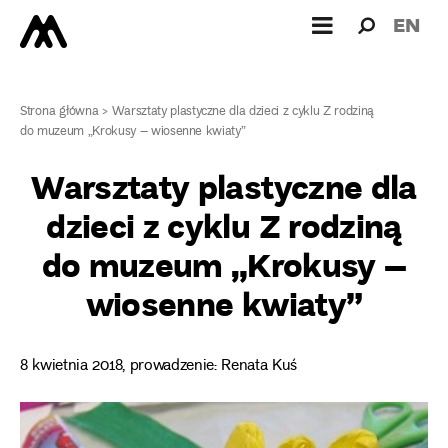
Wyszukiw
Wyszuk
EN
dla:
Strona główna
>
Warsztaty plastyczne dla dzieci z cyklu Z rodziną
do muzeum „Krokusy – wiosenne kwiaty”
Warsztaty plastyczne dla
dzieci z cyklu Z rodziną
do muzeum „Krokusy –
wiosenne kwiaty”
8 kwietnia 2018, prowadzenie: Renata Kuś