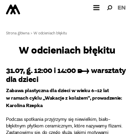
Wyszukiw
Wyszuk
EN
dla:
Strona główna
>
W odcieniach błękitu
W odcieniach błękitu
31.07, g. 12:00 i 14:00 ➸ warsztaty
dla dzieci
Zabawa plastyczna dla dzieci w wieku 6–12 lat
w ramach cyklu „Wakacje z kolażem”, prowadzenie:
Karolina Rzepka
Podczas spotkania przyjrzymy się niewielkim, biało-
błękitnym płytkom ceramicznym, które nazywamy flizami.
Zastanowimy się, do czego służą, jakimi motywami