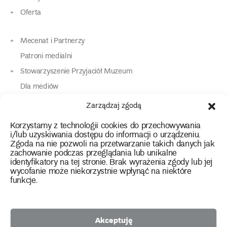
Oferta
Mecenat i Partnerzy
Patroni medialni
Stowarzyszenie Przyjaciół Muzeum
Dla mediów
Dla osób o specjalnych potrzebach
Zarządzaj zgodą
Komunikaty
Korzystamy z technologii cookies do przechowywania
Kontakt
i/lub uzyskiwania dostępu do informacji o urządzeniu.
Zgoda na nie pozwoli na przetwarzanie takich danych jak
zachowanie podczas przeglądania lub unikalne
instagram
twitter
facebook
youtube
tiktok
identyfikatory na tej stronie. Brak wyrażenia zgody lub jej
wycofanie może niekorzystnie wpłynąć na niektóre
funkcje.
Polityka prywatności
Deklaracja dostępności
Akceptuję