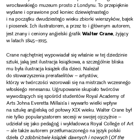
wrocławskiego muzeum prosto z Londynu. To przepięknie
wydane i oprawione pod koniec dziewiętnastego
i na początku dwudziestego wieku zbiorki wierszyków, bajek
i piosenek. Ich ilustratorem, a przez to i głównym autorem,
Walter Crane
jest znany i ceniony angielski grafik
, żyjący
w latach 1845–1915.
Crane najchętniej wypowiadał się właśnie w tej dziedzinie
sztuki, jaką jest ilustracja książkowa, a szczególnie bliska
mu była ilustracja książek dla dzieci. Należał
do stowarzyszenia prerafaelitów – artystów,
którzy w twórczości wzorowali się na mistrzach wczesnego
włoskiego renesansu. Ugrupowanie skupiało twórców
wywodzących się spośród studentów Royal Academy of
Arts Johna Everetta Millais’a i wywarło wielki wpływ
na sztukę angielską od połowy XIX wieku. Walter Crane był
nie tylko popularyzatorem secesji w swojej ojczyźnie –
udzielał się jako pedagog i wykładowca Royal College of Art
– ale także autorem przetłumaczonego na język polski
dzieła
O zdobnictwie książek dawnych i nowych
(
Of the