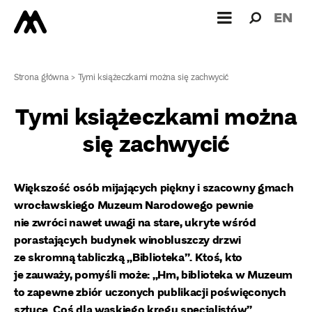
Wyszukiw
Wyszuk
EN
dla:
Strona główna
>
Tymi książeczkami można się zachwycić
Tymi książeczkami można
się zachwycić
Większość osób mijających piękny i szacowny gmach
wrocławskiego Muzeum Narodowego pewnie
nie zwróci nawet uwagi na stare, ukryte wśród
porastających budynek winobluszczy drzwi
ze skromną tabliczką „Biblioteka”. Ktoś, kto
je zauważy, pomyśli może: „Hm, biblioteka w Muzeum
to zapewne zbiór uczonych publikacji poświęconych
sztuce. Coś dla wąskiego kręgu specjalistów”.