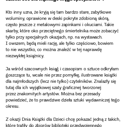
Kto inny uzna, że kryją się tam bardzo stare, zabytkowe
woluminy, oprawione w deski pokryte zdobioną skórą,
często jeszcze z metalowymi zapinkami i okuciami. Takie
skarby, które oko przeciętnego śmiertelnika może zobaczyć
tylko przy specjalnych okazjach, np. na wystawach.
I owszem, będą mieli rację, ale tylko częściowo, bowiem
to nie wszystko, co można znaleźć w tej naprawdę
niezwykłej książnicy.
Ja wśród szacownych ksiąg i czasopism o sztuce odkryłam
goszczące tu, wcale nie przez pomyłkę, ilustrowane książki
dla najmłodszych (lecz nie tylko) czytelników. Znalazły się
tutaj dla ich wyjątkowej szaty graficznej tworzonej
przez znakomitych artystów. Można bez przesady
powiedzieć, że to prawdziwe dzieła sztuki wydawniczej tego
okresu.
Z okazji Dnia Książki dla Dzieci chcę pokazać jedną z takich,
które trafiły do zbiorów biblioteki przedwojennego