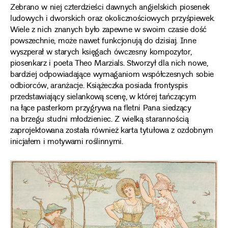
Zebrano w niej czterdzieści dawnych angielskich piosenek
ludowych i dworskich oraz okolicznościowych przyśpiewek.
Wiele z nich znanych było zapewne w swoim czasie dość
powszechnie, może nawet funkcjonują do dzisiaj. Inne
wyszperał w starych księgach ówczesny kompozytor,
piosenkarz i poeta Theo Marzials. Stworzył dla nich nowe,
bardziej odpowiadające wymaganiom współczesnych sobie
odbiorców, aranżacje. Książeczka posiada frontyspis
przedstawiający sielankową scenę, w której tańczącym
na łące pasterkom przygrywa na fletni Pana siedzący
na brzegu studni młodzieniec. Z wielką starannością
zaprojektowana została również karta tytułowa z ozdobnym
inicjałem i motywami roślinnymi.