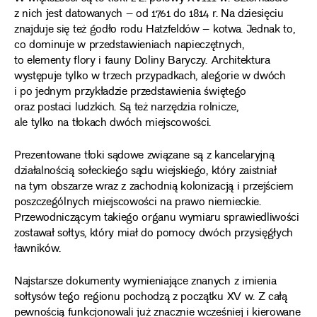
z nich jest datowanych – od 1761 do 1814 r. Na dziesięciu
znajduje się też godło rodu Hatzfeldów – kotwa. Jednak to,
co dominuje w przedstawieniach napieczętnych,
to elementy flory i fauny Doliny Baryczy. Architektura
występuje tylko w trzech przypadkach, alegorie w dwóch
i po jednym przykładzie przedstawienia świętego
oraz postaci ludzkich. Są też narzędzia rolnicze,
ale tylko na tłokach dwóch miejscowości.
Prezentowane tłoki sądowe związane są z kancelaryjną
działalnością sołeckiego sądu wiejskiego, który zaistniał
na tym obszarze wraz z zachodnią kolonizacją i przejściem
poszczególnych miejscowości na prawo niemieckie.
Przewodniczącym takiego organu wymiaru sprawiedliwości
zostawał sołtys, który miał do pomocy dwóch przysięgłych
ławników.
Najstarsze dokumenty wymieniające znanych z imienia
sołtysów tego regionu pochodzą z początku XV w. Z całą
pewnością funkcjonowali już znacznie wcześniej i kierowane