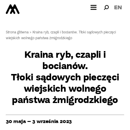
Wyszukiw
Wyszuk
EN
dla:
Strona główna
>
Kraina ryb, czapli i bocianów. Tłoki sądowych pieczęci
wiejskich wolnego państwa żmigrodzkiego
Kraina ryb, czapli i
bocianów.
Tłoki sądowych pieczęci
wiejskich wolnego
państwa żmigrodzkiego
30 maja – 3 września 2023