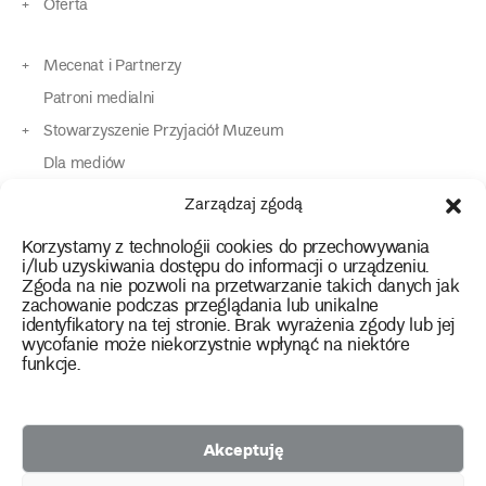
Oferta
Mecenat i Partnerzy
Patroni medialni
Stowarzyszenie Przyjaciół Muzeum
Dla mediów
Dla osób o specjalnych potrzebach
Zarządzaj zgodą
Komunikaty
Korzystamy z technologii cookies do przechowywania
Kontakt
i/lub uzyskiwania dostępu do informacji o urządzeniu.
Zgoda na nie pozwoli na przetwarzanie takich danych jak
zachowanie podczas przeglądania lub unikalne
instagram
twitter
facebook
youtube
tiktok
identyfikatory na tej stronie. Brak wyrażenia zgody lub jej
wycofanie może niekorzystnie wpłynąć na niektóre
funkcje.
Polityka prywatności
Deklaracja dostępności
Akceptuję
2026 Copyright by Muzeum Narodowe we Wrocławiu