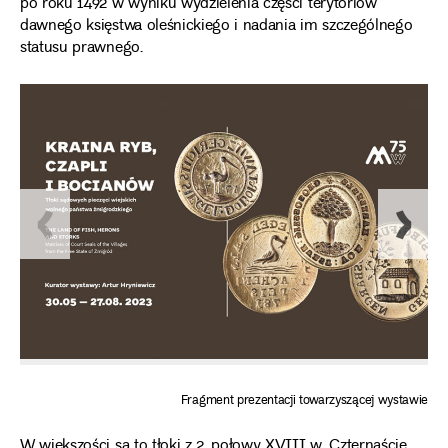
po roku 1492 w wyniku wydzielenia części terytoriów
dawnego księstwa oleśnickiego i nadania im szczególnego
statusu prawnego.
Fragment prezentacji towarzyszącej wystawie
W większości są to tłoki z 2. połowy XVIII w. Czternaście