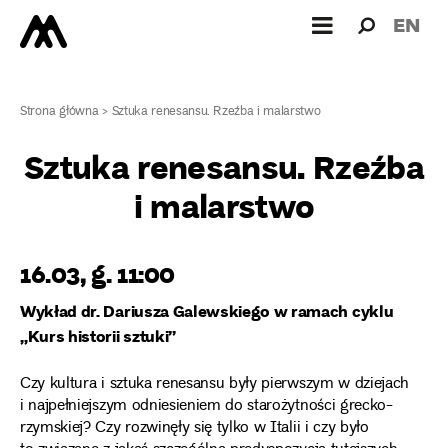
Wyszukiw
Wyszuk
EN
dla:
Strona główna
>
Sztuka renesansu. Rzeźba i malarstwo
Sztuka renesansu. Rzeźba
i malarstwo
16.03, g. 11:00
Wykład dr. Dariusza Galewskiego w ramach cyklu
„Kurs historii sztuki”
Czy kultura i sztuka renesansu były pierwszym w dziejach
i najpełniejszym odniesieniem do starożytności grecko-
rzymskiej? Czy rozwinęły się tylko w Italii i czy było