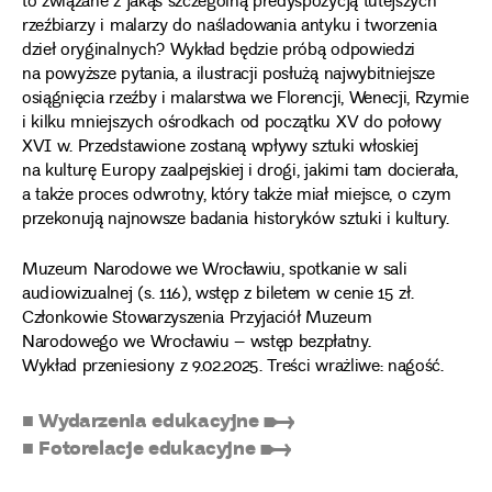
to związane z jakąś szczególną predyspozycją tutejszych
rzeźbiarzy i malarzy do naśladowania antyku i tworzenia
dzieł oryginalnych? Wykład będzie próbą odpowiedzi
na powyższe pytania, a ilustracji posłużą najwybitniejsze
osiągnięcia rzeźby i malarstwa we Florencji, Wenecji, Rzymie
i kilku mniejszych ośrodkach od początku XV do połowy
XVI w. Przedstawione zostaną wpływy sztuki włoskiej
na kulturę Europy zaalpejskiej i drogi, jakimi tam docierała,
a także proces odwrotny, który także miał miejsce, o czym
przekonują najnowsze badania historyków sztuki i kultury.
Muzeum Narodowe we Wrocławiu, spotkanie w sali
audiowizualnej (s. 116), wstęp z biletem w cenie 15 zł.
Członkowie Stowarzyszenia Przyjaciół Muzeum
Narodowego we Wrocławiu – wstęp bezpłatny.
Wykład przeniesiony z 9.02.2025. Treści wrażliwe: nagość.
■ Wydarzenia edukacyjne ➸
■ Fotorelacje edukacyjne ➸