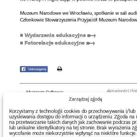
Muzeum Narodowe we Wrocławiu, spotkanie w sali audiowi
Członkowie Stowarzyszenia Przyjaciół Muzeum Narodow
■ Wydarzenia edukacyjne ➸
■ Fotorelacje edukacyjne ➸
print
Udostępnij
Aktualności i fo
Muzeum Cyfrowe
Fotorelacje edu
O muzeum
Zarządzaj zgodą
Intrygujące!
Konserwacja
Muzealne roz
Użyczenia obiektów
Korzystamy z technologii cookies do przechowywania i/lub
Kolekcja
Biblioteka
uzyskiwania dostępu do informacji o urządzeniu. Zgoda na 
Europejskie Dni
Wydawnictwo
na przetwarzanie takich danych jak zachowanie podczas pr
Programy badań
Multimedia
lub unikalne identyfikatory na tej stronie. Brak wyrażenia zg
wycofanie może niekorzystnie wpłynąć na niektóre funkcje.