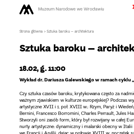
Muzeum Narodowe we Wrocławiu
Strona główna
>
Sztuka baroku – architektura
Sztuka baroku – archite
18.02, g. 11:00
Wykład dr. Dariusza Galewskiego w ramach cyklu „K
Czy sztuka czasów baroku, krytykowana często za nadmier
ważnym zjawiskiem w kulturze europejskiej? Podczas wykł
artystyczne XVII i 1. poł. XVIII w.: Rzym, Paryż i Wiede
Bernini, Francesco Borromini, Charles Perrault, Jules H
Stworzyli oni zasób form, który był rozwijany w całej E
nurty artystyczne: dynamiczny i malarski obecny w Italii 
we Francji i Anglii, dając w połowie XVIII w. początek s