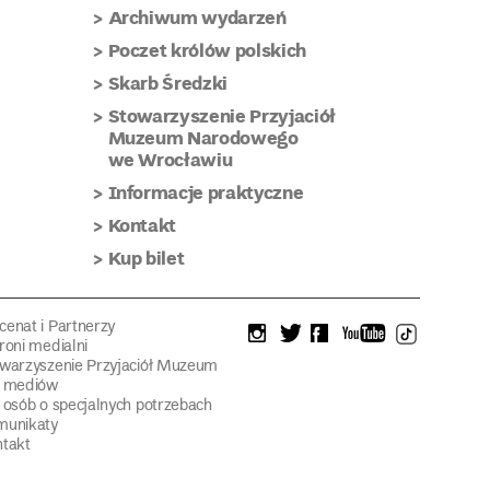
Archiwum wydarzeń
Poczet królów polskich
Skarb Średzki
Stowarzyszenie Przyjaciół
Muzeum Narodowego
we Wrocławiu
Informacje praktyczne
Kontakt
Kup bilet
enat i Partnerzy
instagram
twitter
facebook
youtube
tiktok
roni medialni
warzyszenie Przyjaciół Muzeum
a mediów
 osób o specjalnych potrzebach
munikaty
takt