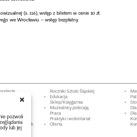
zualnej (s. 116), wstęp z biletem w cenie 10 zł.
ego we Wrocławiu – wstęp bezpłatny.
torelacje
Roczniki Sztuki Śląskiej
Mec
kacyjne
Edukacja
Pat
Sklep/Księgarnia
Sto
mowy
Muzealnicy polecają
Dl
Praca
Dla
nie pozwoli
 Dziedzictwa
Praktyki i wolontariat
Ko
zeglądania
 strat wojennych
Oferta
Kon
ody lub jej