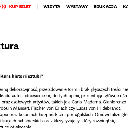
KUP BILET
WIZYTA
WYSTAWY
EDUKACJA
K
ktura
urs historii sztuki”
ną dekoracyjność, przeładowanie form i brak głębszych treści, jes
adu autor odniesienie się do tych opinii, prezentując główne ośr
ń, oraz czołowych artystów, takich jak: Carlo Maderna, Gianlorenzo
ardouin Mansart, Fischer von Erlach czy Lucas von Hildebrandt.
uropie oraz koloniach hiszpańskich i portugalskich. Omówi także gł
i krajach habsburskich oraz klasycyzujący, który rozwinął się
ztuce oświecenia.