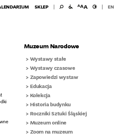
Wyszukiwanie
Wyszukaj
udogodnienia
wielkość
wysoki
ALENDARIUM
SKLEP
EN
dla:
dla
czcionki
kontrast
niepełnosprawnych
Muzeum Narodowe
Wystawy stałe
Wystawy czasowe
Zapowiedzi wystaw
Edukacja
t
Kolekcja
odki
Historia budynku
Roczniki Sztuki Śląskiej
ówne
Muzeum online
Zoom na muzeum